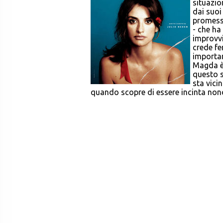
situazio
dai suoi 
promess
- che ha
improvvi
crede fe
importan
Magda è 
questo s
sta vici
quando scopre di essere incinta nonos