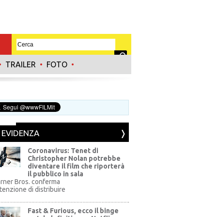
•
TRAILER
•
FOTO
•
N EVIDENZA
Coronavirus: Tenet di
Christopher Nolan potrebbe
diventare il film che riporterà
il pubblico in sala
rner Bros. conferma
ntenzione di distribuire
Fast & Furious, ecco il binge