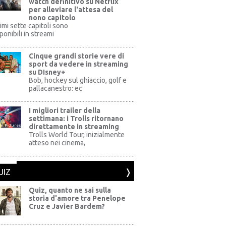
watch definitivo su Netflix
per alleviare l'attesa del
nono capitolo
rimi sette capitoli sono
ponibili in streami
Cinque grandi storie vere di
sport da vedere in streaming
su DIsney+
+
Bob, hockey sul ghiaccio, golf e
pallacanestro: ec
I migliori trailer della
settimana: i Trolls ritornano
direttamente in streaming
al Pictures
Trolls World Tour, inizialmente
atteso nei cinema,
UIZ
Quiz, quanto ne sai sulla
storia d'amore tra Penelope
Cruz e Javier Bardem?