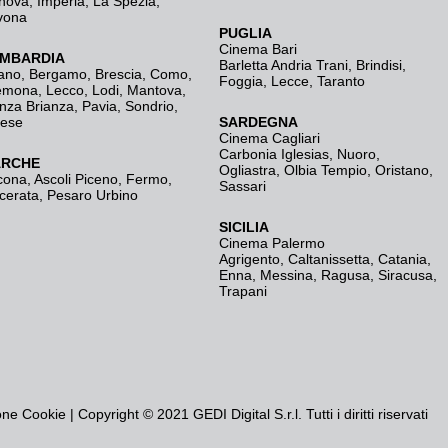
nova
,
Imperia
,
La Spezia
,
vona
PUGLIA
Cinema Bari
MBARDIA
Barletta Andria Trani
,
Brindisi
,
ano
,
Bergamo
,
Brescia, Como
,
Foggia
,
Lecce
,
Taranto
emona
,
Lecco
,
Lodi
,
Mantova
,
nza Brianza
,
Pavia
,
Sondrio
,
rese
SARDEGNA
Cinema Cagliari
Carbonia Iglesias
,
Nuoro
,
RCHE
Ogliastra
,
Olbia Tempio
,
Oristano
,
cona
,
Ascoli Piceno
,
Fermo
,
Sassari
cerata
,
Pesaro Urbino
SICILIA
Cinema Palermo
Agrigento
,
Caltanissetta
,
Catania
,
Enna
,
Messina
,
Ragusa
,
Siracusa
,
Trapani
one Cookie
| Copyright © 2021 GEDI Digital S.r.l. Tutti i diritti riservati