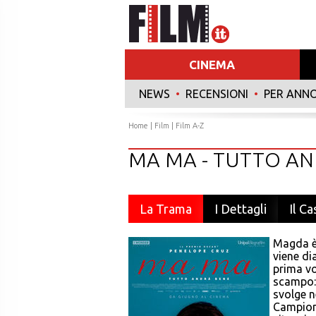
CINEMA
NEWS
•
RECENSIONI
•
PER ANN
Home
|
Film
|
Film A-Z
MA MA - TUTTO A
La Trama
I Dettagli
Il Ca
Magda è 
viene di
prima vo
scampo: 
svolge n
Campion