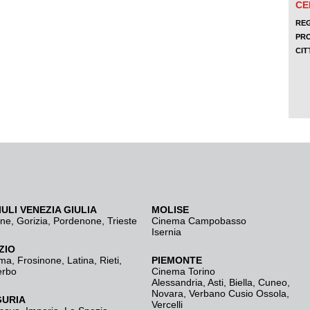
IULI VENEZIA GIULIA
MOLISE
ine
,
Gorizia
,
Pordenone
,
Trieste
Cinema Campobasso
Isernia
ZIO
ma
,
Frosinone
,
Latina
,
Rieti
,
PIEMONTE
erbo
Cinema Torino
Alessandria
,
Asti
,
Biella
,
Cuneo
,
Novara
,
Verbano Cusio Ossola
,
GURIA
Vercelli