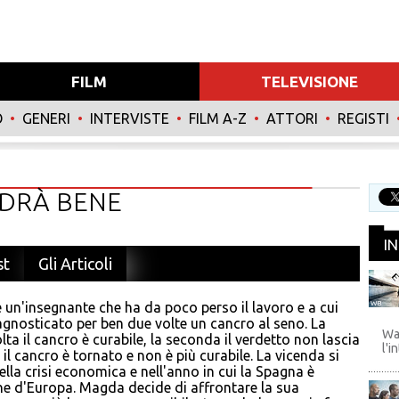
FILM
TELEVISIONE
O
•
GENERI
•
INTERVISTE
•
FILM A-Z
•
ATTORI
•
REGISTI
NDRÀ BENE
I
st
Gli Articoli
un'insegnante che ha da poco perso il lavoro e a cui
WB
agnosticato per ben due volte un cancro al seno. La
Wa
lta il cancro è curabile, la seconda il verdetto non lascia
l'i
il cancro è tornato e non è più curabile. La vicenda si
ella crisi economica e nell'anno in cui la Spagna è
e d'Europa. Magda decide di affrontare la sua