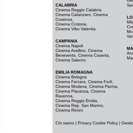
Ge
CALABRIA
Sa
Cinema Reggio Calabria
Cinema Catanzaro
,
Cinema
LO
Cosenza
,
Mil
Cinema Crotone
,
Cr
Cinema Vibo Valentia
Mo
Va
CAMPANIA
Cinema Napoli
MA
Cinema Avellino
,
Cinema
An
Benevento
,
Cinema Caserta
,
Ma
Cinema Salerno
EMILIA ROMAGNA
Cinema Bologna
Cinema Ferrara
,
Cinema Forlì
,
Cinema Modena
,
Cinema Parma
,
Cinema Piacenza
,
Cinema
Ravenna
,
Cinema Reggio Emilia
,
Cinema Rep. San Marino
,
Cinema Rimini
Chi siamo
|
Privacy
Cookie Policy
|
Gesti