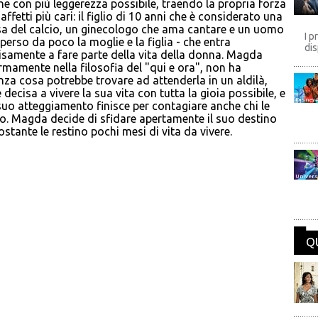
ne con più leggerezza possibile, traendo la propria forza
affetti più cari: il figlio di 10 anni che è considerato una
a del calcio, un ginecologo che ama cantare e un uomo
I p
 perso da poco la moglie e la figlia - che entra
dis
samente a fare parte della vita della donna. Magda
rmamente nella filosofia del "qui e ora", non ha
za cosa potrebbe trovare ad attenderla in un aldilà,
decisa a vivere la sua vita con tutta la gioia possibile, e
Disney
uo atteggiamento finisce per contagiare anche chi le
no. Magda decide di sfidare apertamente il suo destino
tante le restino pochi mesi di vita da vivere.
Univers
Q