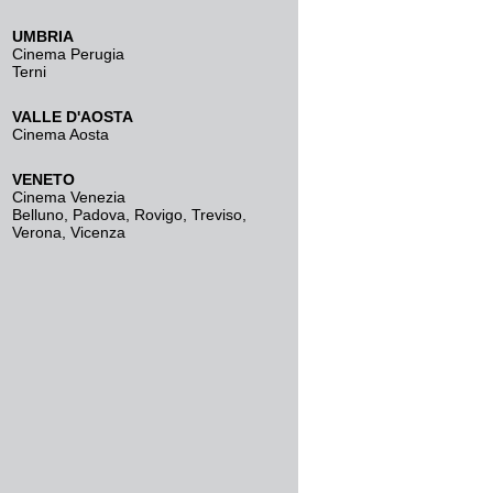
UMBRIA
Cinema Perugia
Terni
VALLE D'AOSTA
Cinema Aosta
VENETO
Cinema Venezia
Belluno
,
Padova
,
Rovigo
,
Treviso
,
Verona
,
Vicenza