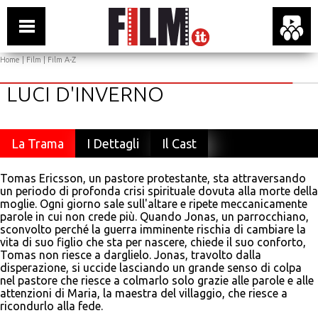
Home
|
Film
|
Film A-Z
LUCI D'INVERNO
La Trama
I Dettagli
Il Cast
Tomas Ericsson, un pastore protestante, sta attraversando
un periodo di profonda crisi spirituale dovuta alla morte della
moglie. Ogni giorno sale sull'altare e ripete meccanicamente
parole in cui non crede più. Quando Jonas, un parrocchiano,
sconvolto perché la guerra imminente rischia di cambiare la
vita di suo figlio che sta per nascere, chiede il suo conforto,
Tomas non riesce a darglielo. Jonas, travolto dalla
disperazione, si uccide lasciando un grande senso di colpa
nel pastore che riesce a colmarlo solo grazie alle parole e alle
attenzioni di Maria, la maestra del villaggio, che riesce a
ricondurlo alla fede.