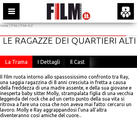
Home
|
Film
|
Film A-Z
LE RAGAZZE DEI QUARTIERI ALTI
La Trama
I Dettagli
Il Cast
Il film ruota intorno allo spassosissimo confronto tra Ray,
una saggia ragazzina di 8 anni cresciuta in fretta a causa
della freddezza di una madre assente, e della sua giovane e
inesperta baby sitter Molly, strampalata figlia di una vecchia
leggenda del rock che ad un certo punto della sua vita si
ritrova a fare una cosa che non aveva mai fatto: cercarsi un
lavoro. Molly e Ray aggrappandosi l'una all'altra
diventeranno così amiche del cuore...