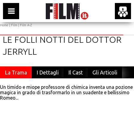
Home
|
Film
|
Film A-Z
LE FOLLI NOTTI DEL DOTTOR
JERRYLL
La Trama
I Dettagli
Il Cast
Gli Articoli
Un timido e miope professore di chimica inventa una pozione
magica in grado di trasformarlo in un suadente e bellissimo
Romeo...