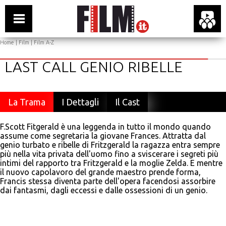
Home
|
Film
|
Film A-Z
LAST CALL GENIO RIBELLE
La Trama
I Dettagli
Il Cast
F.Scott Fitgerald è una leggenda in tutto il mondo quando
assume come segretaria la giovane Frances. Attratta dal
genio turbato e ribelle di Fritzgerald la ragazza entra sempre
più nella vita privata dell'uomo fino a sviscerare i segreti più
intimi del rapporto tra Fritzgerald e la moglie Zelda. E mentre
il nuovo capolavoro del grande maestro prende forma,
Francis stessa diventa parte dell'opera facendosi assorbire
dai fantasmi, dagli eccessi e dalle ossessioni di un genio.