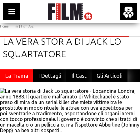
Home
|
Film
|
Film A-Z
LA VERA STORIA DI JACK LO
SQUARTATORE
La Trama
I Dettagli
Il Cast
Gli Articoli
Londra,
anno 1888. Il quartiere malfamato di Whitechapel è stato
preso di mira da un serial killer che miete vittime tra le
prostitute in modo rituale: le attrae con uva appetitosa per
poi sventrarle a tradimento, asportandone gli organi interni
con tocco professionale. Il governo è convinto che si tratti di
un macellaio o un pellicciaio, ma l'ispettore Abberline (Johnny
Depp) ha ben altri sospetti...