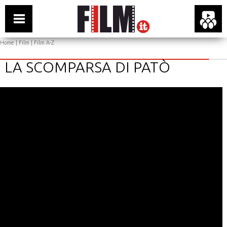
Home
|
Film
|
Film A-Z
LA SCOMPARSA DI PATÒ