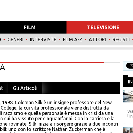
FILM
TELEVISIONE
O
•
GENERI
•
INTERVISTE
•
FILM A-Z
•
ATTORI
•
REGISTI
NA
I
st
Gli Articoli
 1998. Coleman Silk è un insigne professore del New
WB
College, la cui vita professionale viene distrutta da
Wa
i razzismo e quella personale è messa in crisi da una
l'i
n cui ha vissuto per cinquant'anni. Con la carriera e la
one rovinate, Silk inizia a risorgere grazie a due incontri
ili: uno con lo scrittore Nathan Zuckerman che è