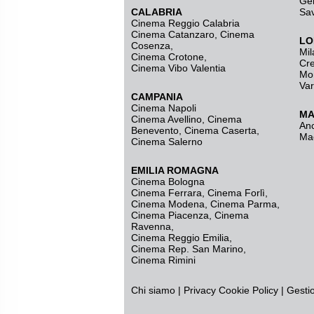
Ge
CALABRIA
Sa
Cinema Reggio Calabria
Cinema Catanzaro
,
Cinema
LO
Cosenza
,
Mil
Cinema Crotone
,
Cr
Cinema Vibo Valentia
Mo
Va
CAMPANIA
Cinema Napoli
MA
Cinema Avellino
,
Cinema
An
Benevento
,
Cinema Caserta
,
Ma
Cinema Salerno
EMILIA ROMAGNA
Cinema Bologna
Cinema Ferrara
,
Cinema Forlì
,
Cinema Modena
,
Cinema Parma
,
Cinema Piacenza
,
Cinema
Ravenna
,
Cinema Reggio Emilia
,
Cinema Rep. San Marino
,
Cinema Rimini
Chi siamo
|
Privacy
Cookie Policy
|
Gesti