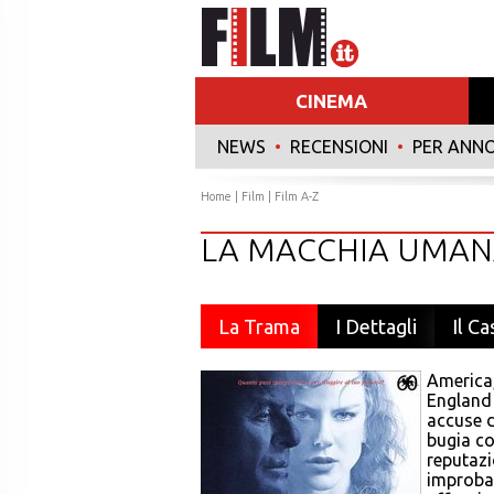
CINEMA
NEWS
•
RECENSIONI
•
PER ANN
Home
|
Film
|
Film A-Z
LA MACCHIA UMA
La Trama
I Dettagli
Il Ca
America,
England 
accuse d
bugia co
reputazi
improbab