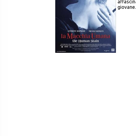
affascin
giovane..