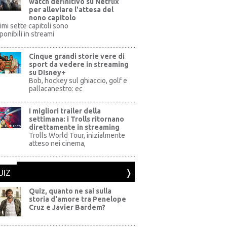
watch definitivo su Netflix
per alleviare l'attesa del
nono capitolo
rimi sette capitoli sono
ponibili in streami
Cinque grandi storie vere di
sport da vedere in streaming
su DIsney+
+
Bob, hockey sul ghiaccio, golf e
pallacanestro: ec
I migliori trailer della
settimana: i Trolls ritornano
direttamente in streaming
al Pictures
Trolls World Tour, inizialmente
atteso nei cinema,
UIZ
Quiz, quanto ne sai sulla
storia d'amore tra Penelope
Cruz e Javier Bardem?