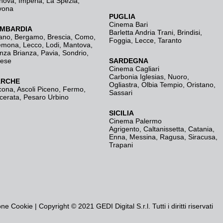
nova
,
Imperia
,
La Spezia
,
vona
PUGLIA
Cinema Bari
MBARDIA
Barletta Andria Trani
,
Brindisi
,
ano
,
Bergamo
,
Brescia, Como
,
Foggia
,
Lecce
,
Taranto
emona
,
Lecco
,
Lodi
,
Mantova
,
nza Brianza
,
Pavia
,
Sondrio
,
rese
SARDEGNA
Cinema Cagliari
Carbonia Iglesias
,
Nuoro
,
RCHE
Ogliastra
,
Olbia Tempio
,
Oristano
,
cona
,
Ascoli Piceno
,
Fermo
,
Sassari
cerata
,
Pesaro Urbino
SICILIA
Cinema Palermo
Agrigento
,
Caltanissetta
,
Catania
,
Enna
,
Messina
,
Ragusa
,
Siracusa
,
Trapani
one Cookie
| Copyright © 2021 GEDI Digital S.r.l. Tutti i diritti riservati