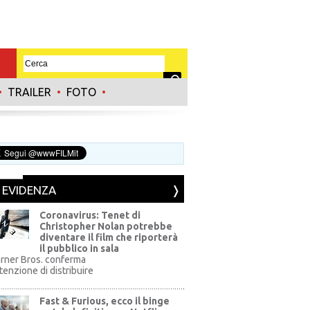
•
TRAILER
•
FOTO
•
N EVIDENZA
Coronavirus: Tenet di
Christopher Nolan potrebbe
diventare il film che riporterà
il pubblico in sala
rner Bros. conferma
ntenzione di distribuire
Fast & Furious, ecco il binge