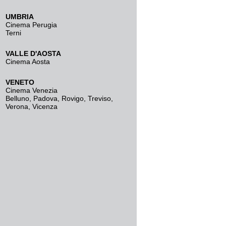
UMBRIA
Cinema Perugia
Terni
VALLE D'AOSTA
Cinema Aosta
VENETO
Cinema Venezia
Belluno
,
Padova
,
Rovigo
,
Treviso
,
Verona
,
Vicenza