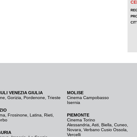
IULI VENEZIA GIULIA
MOLISE
ine
,
Gorizia
,
Pordenone
,
Trieste
Cinema Campobasso
Isernia
ZIO
ma
,
Frosinone
,
Latina
,
Rieti
,
PIEMONTE
erbo
Cinema Torino
Alessandria
,
Asti
,
Biella
,
Cuneo
,
Novara
,
Verbano Cusio Ossola
,
GURIA
Vercelli