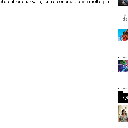
ato dal suo passato, l'altro con una donna molto più
.
I p
dis
Disney
Univers
Q