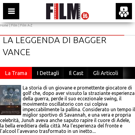
Home
|
Film
|
Film A-Z
LA LEGGENDA DI BAGGER
VANCE
La Trama
I Dettagli
Il Cast
Gli Articoli
La storia di un giovane e promettente giocatore di
golf che, dopo aver vissuto la straziante esperienza
della guerra, perde il suo eccezionale swing, il
movimento oscillatorio con cui colpiva
impeccabilmente la pallina. Considerato un tempo il
miglior sportivo di Savannah, e una vera e propria
celebrità, Junuh aveva anche saputo rapire il cuore di Adele,
la bella ereditiera della città. Ma l'esperienza del fronte e
l'alcool l'avevano trasformato in un inetto....