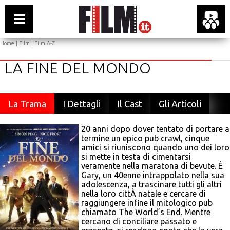
Home
|
Film
|
Film A-Z
LA FINE DEL MONDO
La Trama
I Dettagli
Il Cast
Gli Articoli
20 anni dopo dover tentato di portare a
termine un epico pub crawl, cinque
amici si riuniscono quando uno dei loro
si mette in testa di cimentarsi
veramente nella maratona di bevute. È
Gary, un 40enne intrappolato nella sua
adolescenza, a trascinare tutti gli altri
nella loro cittÀ natale e cercare di
raggiungere infine il mitologico pub
chiamato The World’s End. Mentre
cercano di conciliare passato e