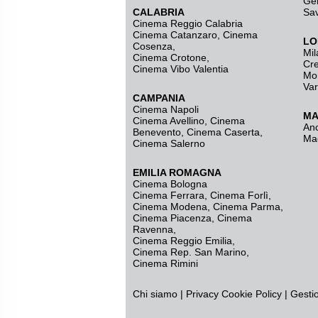
Ge
CALABRIA
Sa
Cinema Reggio Calabria
Cinema Catanzaro
,
Cinema
LO
Cosenza
,
Mil
Cinema Crotone
,
Cr
Cinema Vibo Valentia
Mo
Va
CAMPANIA
Cinema Napoli
MA
Cinema Avellino
,
Cinema
An
Benevento
,
Cinema Caserta
,
Ma
Cinema Salerno
EMILIA ROMAGNA
Cinema Bologna
Cinema Ferrara
,
Cinema Forlì
,
Cinema Modena
,
Cinema Parma
,
Cinema Piacenza
,
Cinema
Ravenna
,
Cinema Reggio Emilia
,
Cinema Rep. San Marino
,
Cinema Rimini
Chi siamo
|
Privacy
Cookie Policy
|
Gesti