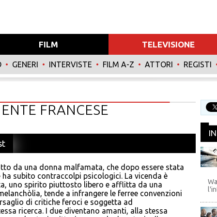
FILM
TELEVISIONE
O
•
GENERI
•
INTERVISTE
•
FILM A-Z
•
ATTORI
•
REGISTI
NENTE FRANCESE
I
st
ratto da una donna malfamata, che dopo essere stata
WB
a subito contraccolpi psicologici. La vicenda è
Wa
, uno spirito piuttosto libero e afflitta da una
l'i
elanchòlia, tende a infrangere le ferree convenzioni
rsaglio di critiche feroci e soggetta ad
essa ricerca. I due diventano amanti, alla stessa