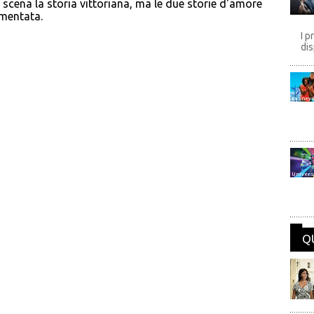
 scena la storia vittoriana, ma le due storie d'amore
rmentata.
I p
dis
Disney
Univers
Q