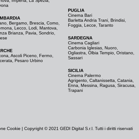
nova
,
Imperia
,
La Spezia
,
vona
PUGLIA
Cinema Bari
MBARDIA
Barletta Andria Trani
,
Brindisi
,
ano
,
Bergamo
,
Brescia, Como
,
Foggia
,
Lecce
,
Taranto
emona
,
Lecco
,
Lodi
,
Mantova
,
nza Brianza
,
Pavia
,
Sondrio
,
rese
SARDEGNA
Cinema Cagliari
Carbonia Iglesias
,
Nuoro
,
RCHE
Ogliastra
,
Olbia Tempio
,
Oristano
,
cona
,
Ascoli Piceno
,
Fermo
,
Sassari
cerata
,
Pesaro Urbino
SICILIA
Cinema Palermo
Agrigento
,
Caltanissetta
,
Catania
,
Enna
,
Messina
,
Ragusa
,
Siracusa
,
Trapani
one Cookie
| Copyright © 2021 GEDI Digital S.r.l. Tutti i diritti riservati