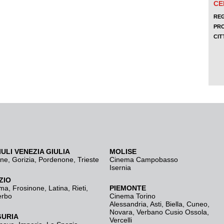
IULI VENEZIA GIULIA
MOLISE
ine
,
Gorizia
,
Pordenone
,
Trieste
Cinema Campobasso
Isernia
ZIO
ma
,
Frosinone
,
Latina
,
Rieti
,
PIEMONTE
erbo
Cinema Torino
Alessandria
,
Asti
,
Biella
,
Cuneo
,
Novara
,
Verbano Cusio Ossola
,
GURIA
Vercelli