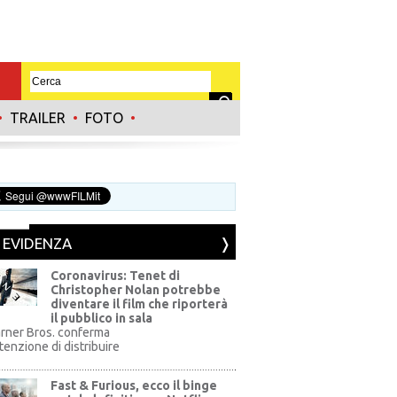
•
TRAILER
•
FOTO
•
N EVIDENZA
Coronavirus: Tenet di
Christopher Nolan potrebbe
diventare il film che riporterà
il pubblico in sala
rner Bros. conferma
ntenzione di distribuire
Fast & Furious, ecco il binge