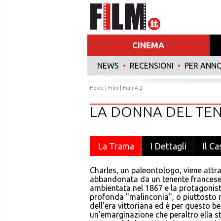
CINEMA
NEWS
•
RECENSIONI
•
PER ANN
Home
|
Film
|
Film A-Z
LA DONNA DEL TE
La Trama
I Dettagli
Il Ca
Charles, un paleontologo, viene att
abbandonata da un tenente francese h
ambientata nel 1867 e la protagonista
profonda "malinconia", o piuttosto m
dell'era vittoriana ed è per questo be
un'emarginazione che peraltro ella st