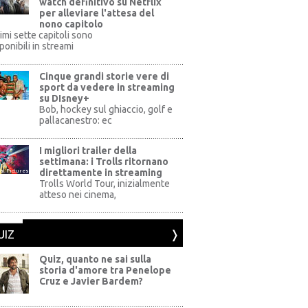
watch definitivo su Netflix
per alleviare l'attesa del
nono capitolo
rimi sette capitoli sono
ponibili in streami
Cinque grandi storie vere di
sport da vedere in streaming
su DIsney+
+
Bob, hockey sul ghiaccio, golf e
pallacanestro: ec
I migliori trailer della
settimana: i Trolls ritornano
direttamente in streaming
al Pictures
Trolls World Tour, inizialmente
atteso nei cinema,
UIZ
Quiz, quanto ne sai sulla
storia d'amore tra Penelope
Cruz e Javier Bardem?