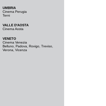
UMBRIA
Cinema Perugia
Terni
VALLE D'AOSTA
Cinema Aosta
VENETO
Cinema Venezia
Belluno
,
Padova
,
Rovigo
,
Treviso
,
Verona
,
Vicenza