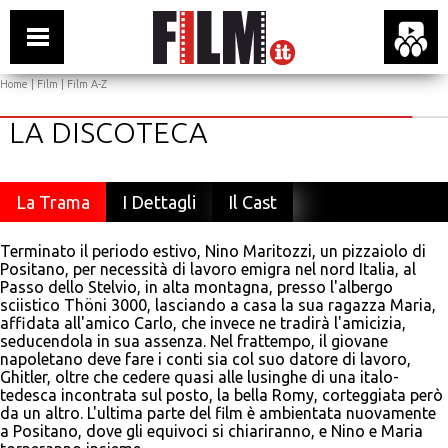
Home
|
Film
|
Film A-Z
LA DISCOTECA
La Trama
I Dettagli
Il Cast
Terminato il periodo estivo, Nino Maritozzi, un pizzaiolo di
Positano, per necessità di lavoro emigra nel nord Italia, al
Passo dello Stelvio, in alta montagna, presso l'albergo
sciistico Thöni 3000, lasciando a casa la sua ragazza Maria,
affidata all'amico Carlo, che invece ne tradirà l'amicizia,
seducendola in sua assenza. Nel frattempo, il giovane
napoletano deve fare i conti sia col suo datore di lavoro,
Ghitler, oltre che cedere quasi alle lusinghe di una italo-
tedesca incontrata sul posto, la bella Romy, corteggiata però
da un altro. L'ultima parte del film è ambientata nuovamente
a Positano, dove gli equivoci si chiariranno, e Nino e Maria