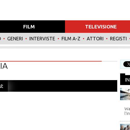
FILM
TELEVISIONE
O
•
GENERI
•
INTERVISTE
•
FILM A-Z
•
ATTORI
•
REGISTI
IA
I
st
WB
Wa
l'i