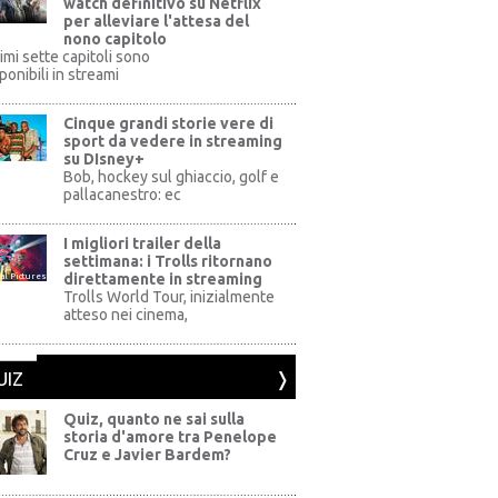
watch definitivo su Netflix
per alleviare l'attesa del
nono capitolo
rimi sette capitoli sono
ponibili in streami
Cinque grandi storie vere di
sport da vedere in streaming
su DIsney+
+
Bob, hockey sul ghiaccio, golf e
pallacanestro: ec
I migliori trailer della
settimana: i Trolls ritornano
direttamente in streaming
al Pictures
Trolls World Tour, inizialmente
atteso nei cinema,
UIZ
Quiz, quanto ne sai sulla
storia d'amore tra Penelope
Cruz e Javier Bardem?