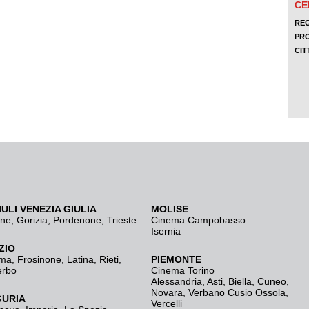
IULI VENEZIA GIULIA
MOLISE
ine
,
Gorizia
,
Pordenone
,
Trieste
Cinema Campobasso
Isernia
ZIO
ma
,
Frosinone
,
Latina
,
Rieti
,
PIEMONTE
erbo
Cinema Torino
Alessandria
,
Asti
,
Biella
,
Cuneo
,
Novara
,
Verbano Cusio Ossola
,
GURIA
Vercelli