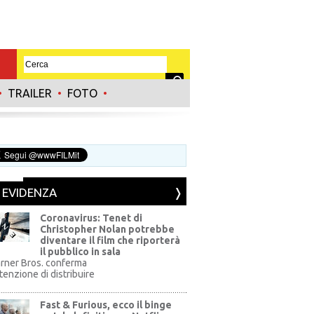
•
TRAILER
•
FOTO
•
N EVIDENZA
Coronavirus: Tenet di
Christopher Nolan potrebbe
diventare il film che riporterà
il pubblico in sala
rner Bros. conferma
ntenzione di distribuire
Fast & Furious, ecco il binge