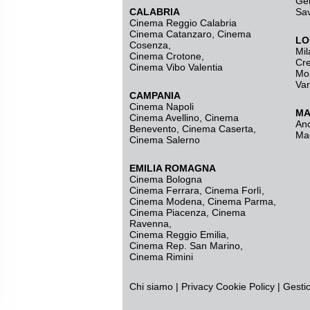
Ge
CALABRIA
Sa
Cinema Reggio Calabria
Cinema Catanzaro
,
Cinema
LO
Cosenza
,
Mil
Cinema Crotone
,
Cr
Cinema Vibo Valentia
Mo
Va
CAMPANIA
Cinema Napoli
MA
Cinema Avellino
,
Cinema
An
Benevento
,
Cinema Caserta
,
Ma
Cinema Salerno
EMILIA ROMAGNA
Cinema Bologna
Cinema Ferrara
,
Cinema Forlì
,
Cinema Modena
,
Cinema Parma
,
Cinema Piacenza
,
Cinema
Ravenna
,
Cinema Reggio Emilia
,
Cinema Rep. San Marino
,
Cinema Rimini
Chi siamo
|
Privacy
Cookie Policy
|
Gesti