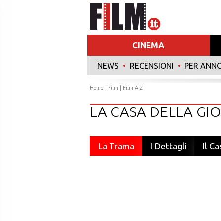
CINEMA
NEWS
•
RECENSIONI
•
PER ANN
Home
|
Film
|
Film A-Z
LA CASA DELLA GIO
La Trama
I Dettagli
Il Ca