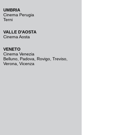
UMBRIA
Cinema Perugia
Terni
VALLE D'AOSTA
Cinema Aosta
VENETO
Cinema Venezia
Belluno
,
Padova
,
Rovigo
,
Treviso
,
Verona
,
Vicenza