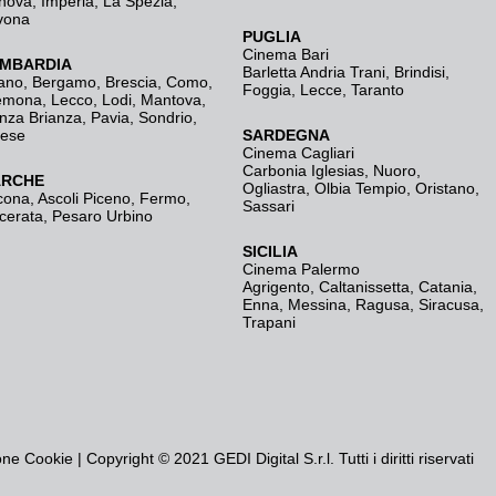
nova
,
Imperia
,
La Spezia
,
vona
PUGLIA
Cinema Bari
MBARDIA
Barletta Andria Trani
,
Brindisi
,
ano
,
Bergamo
,
Brescia, Como
,
Foggia
,
Lecce
,
Taranto
emona
,
Lecco
,
Lodi
,
Mantova
,
nza Brianza
,
Pavia
,
Sondrio
,
rese
SARDEGNA
Cinema Cagliari
Carbonia Iglesias
,
Nuoro
,
RCHE
Ogliastra
,
Olbia Tempio
,
Oristano
,
cona
,
Ascoli Piceno
,
Fermo
,
Sassari
cerata
,
Pesaro Urbino
SICILIA
Cinema Palermo
Agrigento
,
Caltanissetta
,
Catania
,
Enna
,
Messina
,
Ragusa
,
Siracusa
,
Trapani
one Cookie
| Copyright © 2021 GEDI Digital S.r.l. Tutti i diritti riservati