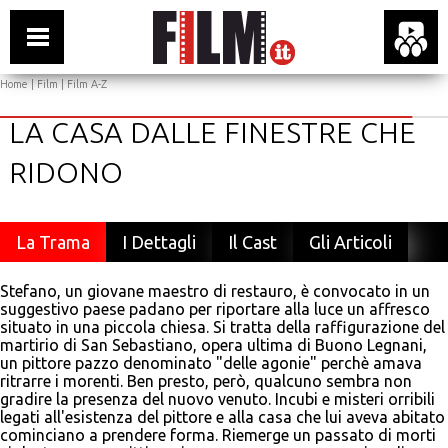
Home
|
Film
|
Film A-Z
LA CASA DALLE FINESTRE CHE
RIDONO
La Trama
I Dettagli
Il Cast
Gli Articoli
Stefano, un giovane maestro di restauro, è convocato in un
suggestivo paese padano per riportare alla luce un affresco
situato in una piccola chiesa. Si tratta della raffigurazione del
martirio di San Sebastiano, opera ultima di Buono Legnani,
un pittore pazzo denominato "delle agonie" perchè amava
ritrarre i morenti. Ben presto, però, qualcuno sembra non
gradire la presenza del nuovo venuto. Incubi e misteri orribili
legati all'esistenza del pittore e alla casa che lui aveva abitato
cominciano a prendere forma. Riemerge un passato di morti