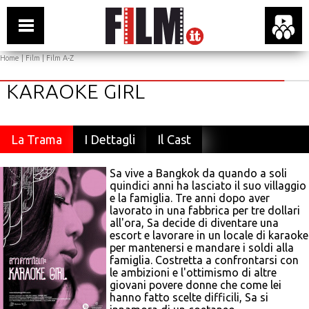
Home
|
Film
|
Film A-Z
KARAOKE GIRL
La Trama
I Dettagli
Il Cast
Sa vive a Bangkok da quando a soli
quindici anni ha lasciato il suo villaggio
e la famiglia. Tre anni dopo aver
lavorato in una fabbrica per tre dollari
all'ora, Sa decide di diventare una
escort e lavorare in un locale di karaoke
per mantenersi e mandare i soldi alla
famiglia. Costretta a confrontarsi con
le ambizioni e l'ottimismo di altre
giovani povere donne che come lei
hanno fatto scelte difficili, Sa si