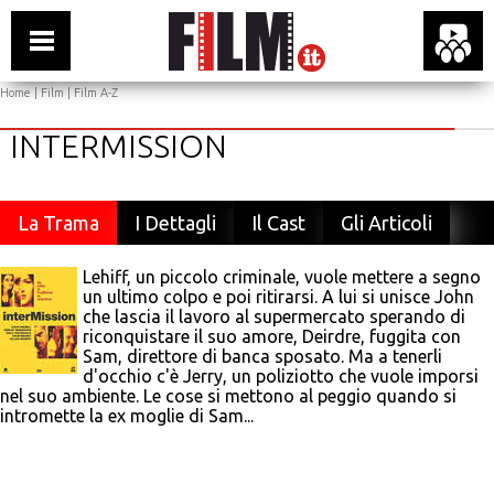
Home
|
Film
|
Film A-Z
INTERMISSION
La Trama
I Dettagli
Il Cast
Gli Articoli
Lehiff, un piccolo criminale, vuole mettere a segno
un ultimo colpo e poi ritirarsi. A lui si unisce John
che lascia il lavoro al supermercato sperando di
riconquistare il suo amore, Deirdre, fuggita con
Sam, direttore di banca sposato. Ma a tenerli
d'occhio c'è Jerry, un poliziotto che vuole imporsi
nel suo ambiente. Le cose si mettono al peggio quando si
intromette la ex moglie di Sam...