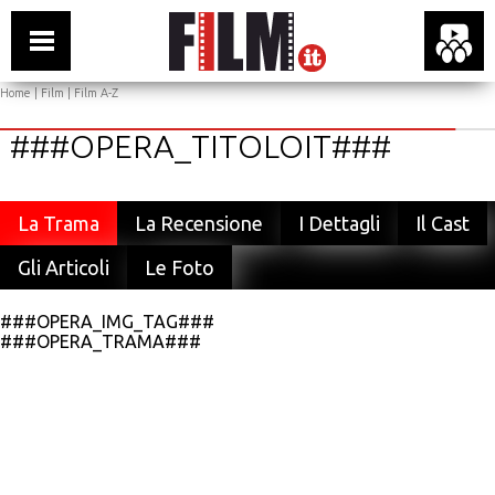
Home
|
Film
|
Film A-Z
###OPERA_TITOLOIT###
La Trama
La Recensione
I Dettagli
Il Cast
Gli Articoli
Le Foto
###OPERA_IMG_TAG###
###OPERA_TRAMA###