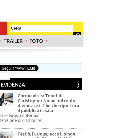
•
TRAILER
•
FOTO
•
N EVIDENZA
Coronavirus: Tenet di
Christopher Nolan potrebbe
diventare il film che riporterà
il pubblico in sala
rner Bros. conferma
ntenzione di distribuire
Fast & Furious, ecco il binge