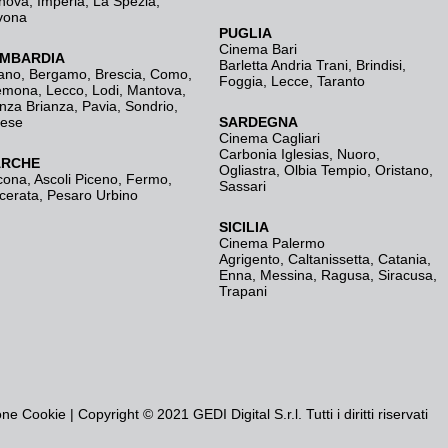
nova
,
Imperia
,
La Spezia
,
vona
PUGLIA
Cinema Bari
MBARDIA
Barletta Andria Trani
,
Brindisi
,
ano
,
Bergamo
,
Brescia, Como
,
Foggia
,
Lecce
,
Taranto
emona
,
Lecco
,
Lodi
,
Mantova
,
nza Brianza
,
Pavia
,
Sondrio
,
rese
SARDEGNA
Cinema Cagliari
Carbonia Iglesias
,
Nuoro
,
RCHE
Ogliastra
,
Olbia Tempio
,
Oristano
,
cona
,
Ascoli Piceno
,
Fermo
,
Sassari
cerata
,
Pesaro Urbino
SICILIA
Cinema Palermo
Agrigento
,
Caltanissetta
,
Catania
,
Enna
,
Messina
,
Ragusa
,
Siracusa
,
Trapani
one Cookie
| Copyright © 2021 GEDI Digital S.r.l. Tutti i diritti riservati