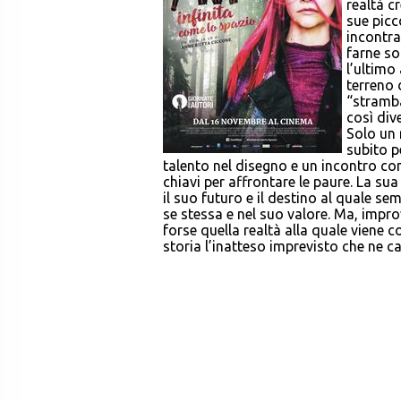
realtà c
sue picc
incontra
farne so
l’ultimo
terreno d
“stramba
così dive
Solo un 
subito p
talento nel disegno e un incontro co
chiavi per affrontare le paure. La su
il suo futuro e il destino al quale 
se stessa e nel suo valore. Ma, impr
forse quella realtà alla quale viene
storia l’inatteso imprevisto che ne 