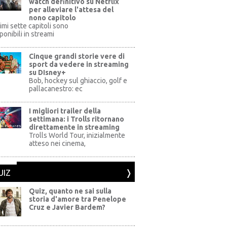
watch definitivo su Netflix
per alleviare l'attesa del
nono capitolo
rimi sette capitoli sono
ponibili in streami
Cinque grandi storie vere di
sport da vedere in streaming
su DIsney+
+
Bob, hockey sul ghiaccio, golf e
pallacanestro: ec
I migliori trailer della
settimana: i Trolls ritornano
direttamente in streaming
al Pictures
Trolls World Tour, inizialmente
atteso nei cinema,
UIZ
Quiz, quanto ne sai sulla
storia d'amore tra Penelope
Cruz e Javier Bardem?