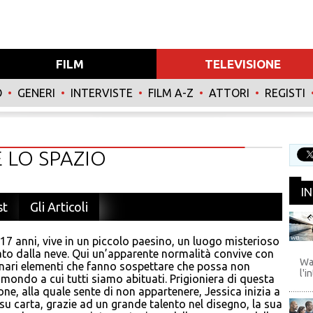
FILM
TELEVISIONE
O
•
GENERI
•
INTERVISTE
•
FILM A-Z
•
ATTORI
•
REGISTI
E LO SPAZIO
I
st
Gli Articoli
 17 anni, vive in un piccolo paesino, un luogo misterioso
WB
to dalla neve. Qui un’apparente normalità convive con
Wa
nari elementi che fanno sospettare che possa non
l'i
l mondo a cui tutti siamo abituati. Prigioniera di questa
ne, alla quale sente di non appartenere, Jessica inizia a
su carta, grazie ad un grande talento nel disegno, la sua