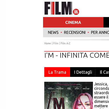
CINEMA
NEWS
•
RECENSIONI
•
PER ANN
Home
|
Film
|
Film A-Z
I'M - INFINITA COM
La Trama
I Dettagli
Il Ca
Jessica,
circonda
straordi
essere i
dimensio
mettere 