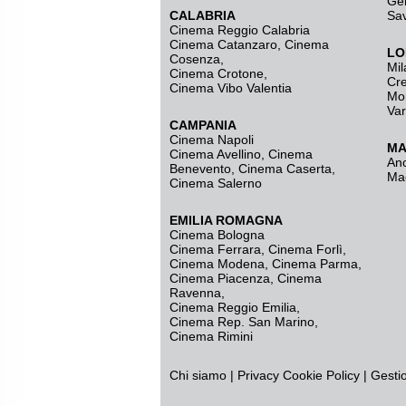
Ge
CALABRIA
Sa
Cinema Reggio Calabria
Cinema Catanzaro
,
Cinema
LO
Cosenza
,
Mil
Cinema Crotone
,
Cr
Cinema Vibo Valentia
Mo
Va
CAMPANIA
Cinema Napoli
MA
Cinema Avellino
,
Cinema
An
Benevento
,
Cinema Caserta
,
Ma
Cinema Salerno
EMILIA ROMAGNA
Cinema Bologna
Cinema Ferrara
,
Cinema Forlì
,
Cinema Modena
,
Cinema Parma
,
Cinema Piacenza
,
Cinema
Ravenna
,
Cinema Reggio Emilia
,
Cinema Rep. San Marino
,
Cinema Rimini
Chi siamo
|
Privacy
Cookie Policy
|
Gesti