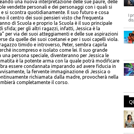
reando una nuova interpretazione delle sue paure, delle
ole vendette personali e dei personaggi con i quali si
 e si scontra quotidianamente. Il suo futuro e cosa
I p
no il centro dei suoi pensieri visto che frequenta
dis
 anno di Scuola e proprio la Scuola è il suo principale
i sfida; per gli altri ragazzi, infatti, Jessica è la
” per via dei suoi atteggiamenti e delle sue aspirazioni
rse da quelle dei suoi coetanei e per i suoi capelli viola.
Disney
ragazzo timido e introverso, Peter, sembra capirla
erché incompreso e isolato come lei. Il suo grande
n una persona speciale, diventeranno per Jessica le
a matita è la potente arma con la quale potrà modificare
sembra essere condannata imparando ad avere fiducia in
ovvisamente, la fervente immaginazione di Jessica o
Univers
 continuamente richiamata dalla madre, provocherà nella
cambierà completamente il corso.
Q