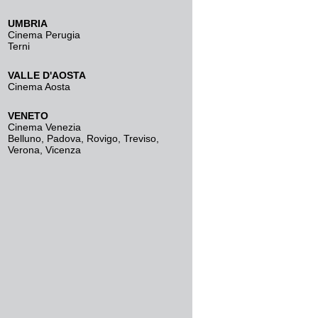
UMBRIA
Cinema Perugia
Terni
VALLE D'AOSTA
Cinema Aosta
VENETO
Cinema Venezia
Belluno
,
Padova
,
Rovigo
,
Treviso
,
Verona
,
Vicenza