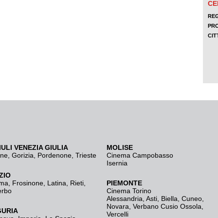
IULI VENEZIA GIULIA
MOLISE
ine
,
Gorizia
,
Pordenone
,
Trieste
Cinema Campobasso
Isernia
ZIO
ma
,
Frosinone
,
Latina
,
Rieti
,
PIEMONTE
erbo
Cinema Torino
Alessandria
,
Asti
,
Biella
,
Cuneo
,
Novara
,
Verbano Cusio Ossola
,
GURIA
Vercelli