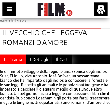
Home
|
Film
|
Film A-Z
IL VECCHIO CHE LEGGEVA
ROMANZI D'AMORE
La Trama
I Dettagli
Il Cast
In un remoto villaggio della regione amazzonica degli indios
Suar, El Idilio, vive Antonio Josè Bolìvar, un sessantenne
bianco che ha imparato dagli indios a conoscere la foresta e
le sue leggi. Rispetta gli animali e le popolazioni indigene e ha
imparato a cacciare il giaguaro meglio di qualunque altro
bianco. Un bel giorno inizia a leggere con passione i libri che il
dentista Rubicondo Loachamin gli porta per fargli trascorrere
meglio le lunghe notti equatoriali. Sono romanzi d'amore che..