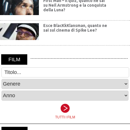
First Man – Il quiz, quanto ne sai
su Neil Armstrong e la conquista
della Luna?
Esce BlacKkKlansman, quanto ne
sai sul cinema di Spike Lee?