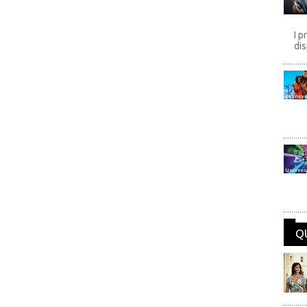
I p
dis
Disney
Univers
Q