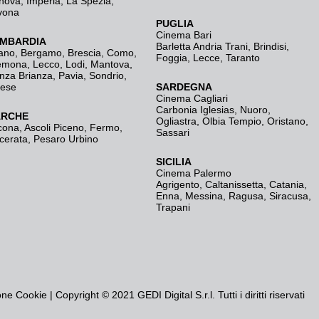
nova
,
Imperia
,
La Spezia
,
vona
PUGLIA
Cinema Bari
MBARDIA
Barletta Andria Trani
,
Brindisi
,
ano
,
Bergamo
,
Brescia, Como
,
Foggia
,
Lecce
,
Taranto
emona
,
Lecco
,
Lodi
,
Mantova
,
nza Brianza
,
Pavia
,
Sondrio
,
rese
SARDEGNA
Cinema Cagliari
Carbonia Iglesias
,
Nuoro
,
RCHE
Ogliastra
,
Olbia Tempio
,
Oristano
,
cona
,
Ascoli Piceno
,
Fermo
,
Sassari
cerata
,
Pesaro Urbino
SICILIA
Cinema Palermo
Agrigento
,
Caltanissetta
,
Catania
,
Enna
,
Messina
,
Ragusa
,
Siracusa
,
Trapani
one Cookie
| Copyright © 2021 GEDI Digital S.r.l. Tutti i diritti riservati