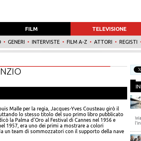
FILM
TELEVISIONE
O
•
GENERI
•
INTERVISTE
•
FILM A-Z
•
ATTORI
•
REGISTI
ENZIO
I
ouis Malle per la regia, Jacques-Yves Cousteau girò il
WB
ttando lo stesso titolo del suo primo libro pubblicato
Wa
udicò la Palma d'Oro al Festival di Cannes nel 1956 e
l'i
l 1957, era uno dei primi a mostrare a colori
 da un team di sommozzatori con il supporto della nave