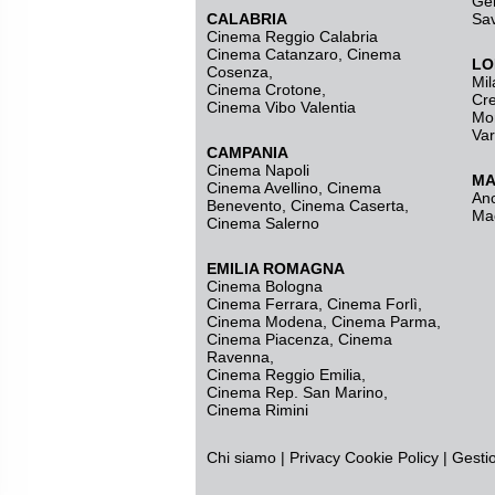
Ge
CALABRIA
Sa
Cinema Reggio Calabria
Cinema Catanzaro
,
Cinema
LO
Cosenza
,
Mil
Cinema Crotone
,
Cr
Cinema Vibo Valentia
Mo
Va
CAMPANIA
Cinema Napoli
MA
Cinema Avellino
,
Cinema
An
Benevento
,
Cinema Caserta
,
Ma
Cinema Salerno
EMILIA ROMAGNA
Cinema Bologna
Cinema Ferrara
,
Cinema Forlì
,
Cinema Modena
,
Cinema Parma
,
Cinema Piacenza
,
Cinema
Ravenna
,
Cinema Reggio Emilia
,
Cinema Rep. San Marino
,
Cinema Rimini
Chi siamo
|
Privacy
Cookie Policy
|
Gesti