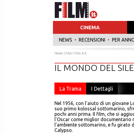
CINEMA
NEWS
•
RECENSIONI
•
PER ANN
Home
|
Film
|
Film A-Z
IL MONDO DEL SIL
La Trama
I Dettagli
Nel 1956, con l'aiuto di un giovane L
suo primo kolossal sottomarino, sfru
pochi anni prima. Il film, che si aggi
l'Oscar come miglior documentario ne
l'ambiente sottomarino, e fu girato
Calypso.