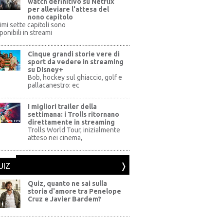
watch definitivo su Netflix
per alleviare l'attesa del
nono capitolo
rimi sette capitoli sono
ponibili in streami
Cinque grandi storie vere di
sport da vedere in streaming
su DIsney+
+
Bob, hockey sul ghiaccio, golf e
pallacanestro: ec
I migliori trailer della
settimana: i Trolls ritornano
direttamente in streaming
al Pictures
Trolls World Tour, inizialmente
atteso nei cinema,
UIZ
Quiz, quanto ne sai sulla
storia d'amore tra Penelope
Cruz e Javier Bardem?