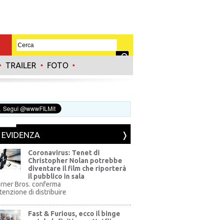
•
TRAILER
•
FOTO
•
N EVIDENZA
Coronavirus: Tenet di
Christopher Nolan potrebbe
diventare il film che riporterà
il pubblico in sala
rner Bros. conferma
ntenzione di distribuire
Fast & Furious, ecco il binge