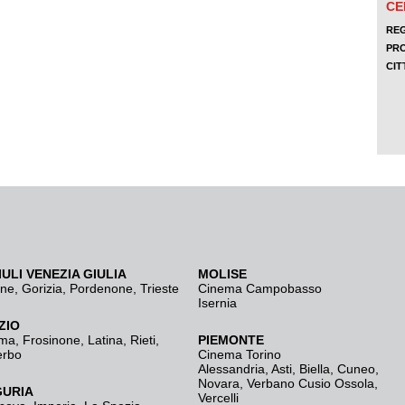
IULI VENEZIA GIULIA
MOLISE
ine
,
Gorizia
,
Pordenone
,
Trieste
Cinema Campobasso
Isernia
ZIO
ma
,
Frosinone
,
Latina
,
Rieti
,
PIEMONTE
erbo
Cinema Torino
Alessandria
,
Asti
,
Biella
,
Cuneo
,
Novara
,
Verbano Cusio Ossola
,
GURIA
Vercelli