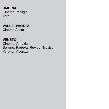
UMBRIA
Cinema Perugia
Terni
VALLE D'AOSTA
Cinema Aosta
VENETO
Cinema Venezia
Belluno
,
Padova
,
Rovigo
,
Treviso
,
Verona
,
Vicenza