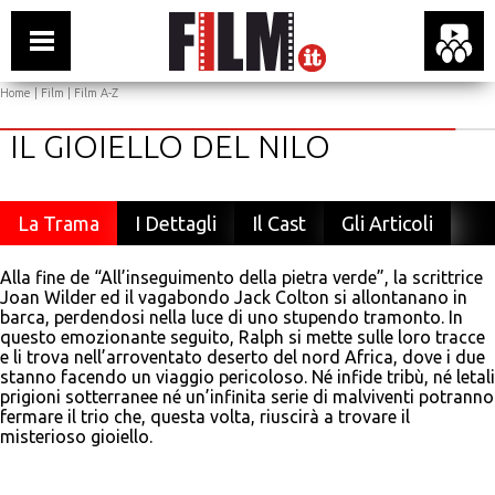
Home
|
Film
|
Film A-Z
IL GIOIELLO DEL NILO
La Trama
I Dettagli
Il Cast
Gli Articoli
Alla fine de “All’inseguimento della pietra verde”, la scrittrice
Joan Wilder ed il vagabondo Jack Colton si allontanano in
barca, perdendosi nella luce di uno stupendo tramonto. In
questo emozionante seguito, Ralph si mette sulle loro tracce
e li trova nell’arroventato deserto del nord Africa, dove i due
stanno facendo un viaggio pericoloso. Né infide tribù, né letali
prigioni sotterranee né un’infinita serie di malviventi potranno
fermare il trio che, questa volta, riuscirà a trovare il
misterioso gioiello.