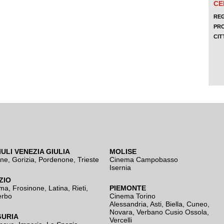
IULI VENEZIA GIULIA
MOLISE
ine
,
Gorizia
,
Pordenone
,
Trieste
Cinema Campobasso
Isernia
ZIO
ma
,
Frosinone
,
Latina
,
Rieti
,
PIEMONTE
erbo
Cinema Torino
Alessandria
,
Asti
,
Biella
,
Cuneo
,
Novara
,
Verbano Cusio Ossola
,
GURIA
Vercelli