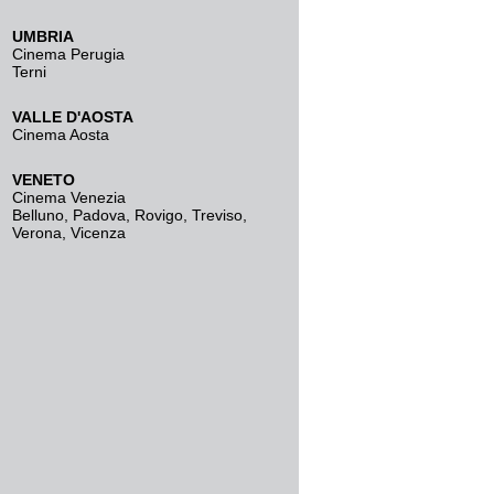
UMBRIA
Cinema Perugia
Terni
VALLE D'AOSTA
Cinema Aosta
VENETO
Cinema Venezia
Belluno
,
Padova
,
Rovigo
,
Treviso
,
Verona
,
Vicenza