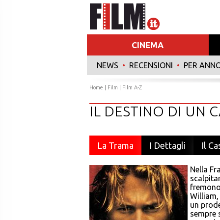
CINEMA
NEWS
•
RECENSIONI
•
PER ANN
Home
|
Film
|
Film A-Z
IL DESTINO DI UN 
La Trama
I Dettagli
Il Ca
Nella Fr
scalpita
fremono,
William,
un prode
sempre s