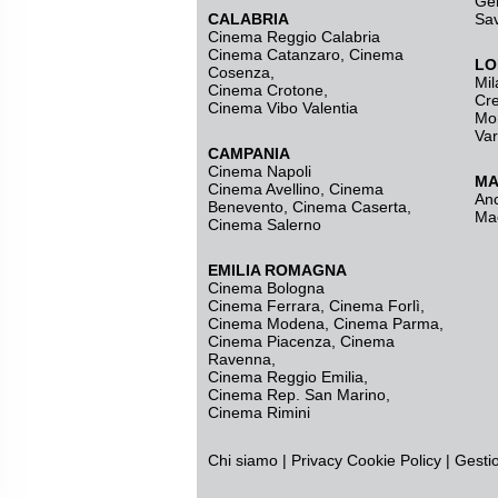
Ge
CALABRIA
Sa
Cinema Reggio Calabria
Cinema Catanzaro
,
Cinema
LO
Cosenza
,
Mil
Cinema Crotone
,
Cr
Cinema Vibo Valentia
Mo
Va
CAMPANIA
Cinema Napoli
MA
Cinema Avellino
,
Cinema
An
Benevento
,
Cinema Caserta
,
Ma
Cinema Salerno
EMILIA ROMAGNA
Cinema Bologna
Cinema Ferrara
,
Cinema Forlì
,
Cinema Modena
,
Cinema Parma
,
Cinema Piacenza
,
Cinema
Ravenna
,
Cinema Reggio Emilia
,
Cinema Rep. San Marino
,
Cinema Rimini
Chi siamo
|
Privacy
Cookie Policy
|
Gesti