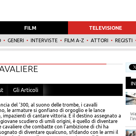
FILM
TELEVISIONE
O
•
GENERI
•
INTERVISTE
•
FILM A-Z
•
ATTORI
•
REGISTI
CAVALIERE
I
st
Gli Articoli
ancia del '300, al suono delle trombe, i cavalli
WB
no, le armature si gonfiano di orgoglio e le lance
Wa
 impazienti di cantare vittoria. E il destino assegnato a
l'i
 giovane scudiero di umili origini, è quello di diventare
 cavaliere che combatte con l'ambizione di chi ha
ognato di diventare qualcuno, sfidando con le armi il