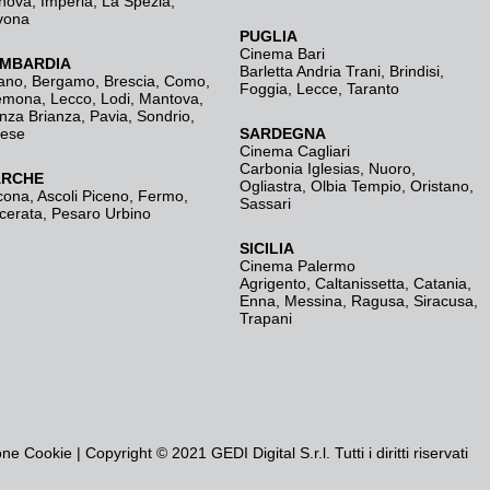
nova
,
Imperia
,
La Spezia
,
vona
PUGLIA
Cinema Bari
MBARDIA
Barletta Andria Trani
,
Brindisi
,
ano
,
Bergamo
,
Brescia, Como
,
Foggia
,
Lecce
,
Taranto
emona
,
Lecco
,
Lodi
,
Mantova
,
nza Brianza
,
Pavia
,
Sondrio
,
rese
SARDEGNA
Cinema Cagliari
Carbonia Iglesias
,
Nuoro
,
RCHE
Ogliastra
,
Olbia Tempio
,
Oristano
,
cona
,
Ascoli Piceno
,
Fermo
,
Sassari
cerata
,
Pesaro Urbino
SICILIA
Cinema Palermo
Agrigento
,
Caltanissetta
,
Catania
,
Enna
,
Messina
,
Ragusa
,
Siracusa
,
Trapani
one Cookie
| Copyright © 2021 GEDI Digital S.r.l. Tutti i diritti riservati