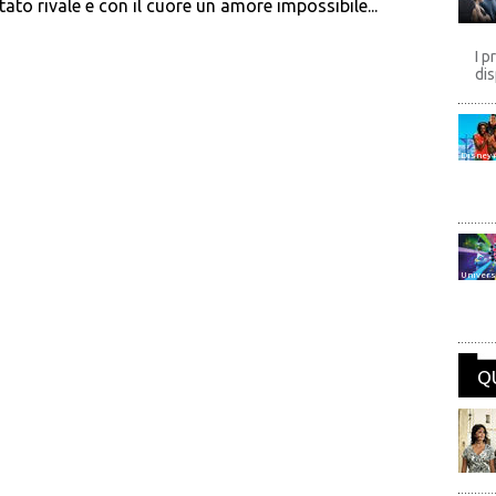
tato rivale e con il cuore un amore impossibile...
I p
dis
Disney
Univers
Q