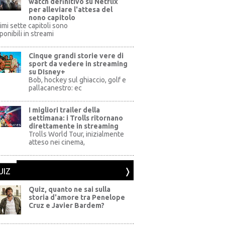
watch definitivo su Netflix
per alleviare l'attesa del
nono capitolo
rimi sette capitoli sono
ponibili in streami
Cinque grandi storie vere di
sport da vedere in streaming
su DIsney+
+
Bob, hockey sul ghiaccio, golf e
pallacanestro: ec
I migliori trailer della
settimana: i Trolls ritornano
direttamente in streaming
al Pictures
Trolls World Tour, inizialmente
atteso nei cinema,
UIZ
Quiz, quanto ne sai sulla
storia d'amore tra Penelope
Cruz e Javier Bardem?