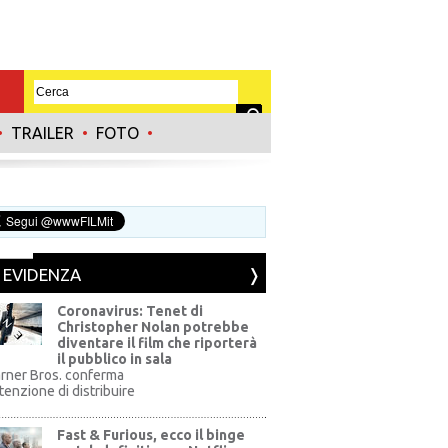
•
TRAILER
•
FOTO
•
N EVIDENZA
Coronavirus: Tenet di
Christopher Nolan potrebbe
diventare il film che riporterà
il pubblico in sala
rner Bros. conferma
ntenzione di distribuire
Fast & Furious, ecco il binge