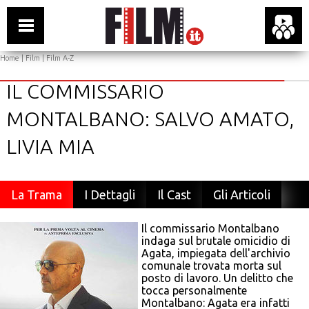
Home
|
Film
|
Film A-Z
IL COMMISSARIO
MONTALBANO: SALVO AMATO,
LIVIA MIA
La Trama
I Dettagli
Il Cast
Gli Articoli
Il commissario Montalbano
indaga sul brutale omicidio di
Agata, impiegata dell'archivio
comunale trovata morta sul
posto di lavoro. Un delitto che
tocca personalmente
Montalbano: Agata era infatti