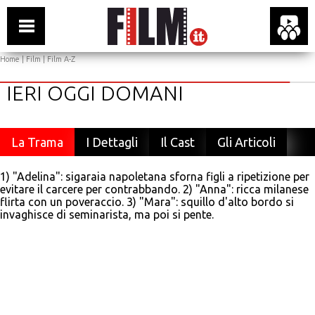
Home
|
Film
|
Film A-Z
IERI OGGI DOMANI
La Trama
I Dettagli
Il Cast
Gli Articoli
1) "Adelina": sigaraia napoletana sforna figli a ripetizione per
evitare il carcere per contrabbando. 2) "Anna": ricca milanese
flirta con un poveraccio. 3) "Mara": squillo d'alto bordo si
invaghisce di seminarista, ma poi si pente.