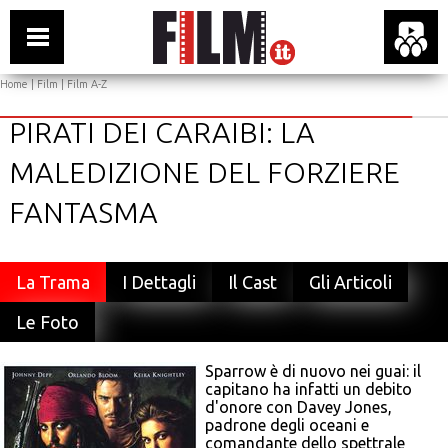
Home
|
Film
|
Film A-Z
PIRATI DEI CARAIBI: LA
MALEDIZIONE DEL FORZIERE
FANTASMA
La Trama
I Dettagli
Il Cast
Gli Articoli
Le Foto
Sparrow è di nuovo nei guai: il
capitano ha infatti un debito
d'onore con Davey Jones,
padrone degli oceani e
comandante dello spettrale