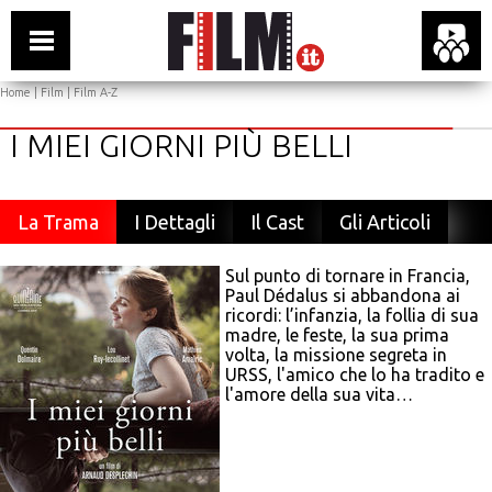
Home
|
Film
|
Film A-Z
I MIEI GIORNI PIÙ BELLI
La Trama
I Dettagli
Il Cast
Gli Articoli
Sul punto di tornare in Francia,
Paul Dédalus si abbandona ai
ricordi: l’infanzia, la follia di sua
madre, le feste, la sua prima
volta, la missione segreta in
URSS, l'amico che lo ha tradito e
l'amore della sua vita…