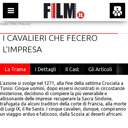
Home
|
Film
|
Film A-Z
I CAVALIERI CHE FECERO
L'IMPRESA
La Trama
I Dettagli
Il Cast
Gli Articoli
L'azione si svolge nel 1271, alla fine della settima Crociata a
Tunisi. Cinque uomini, dopo essersi incontrati in circostanze
misteriose, decidono di compiere la più venerabile e
altisonante delle imprese: recuperare la Sacra Sindone,
trafugata da alcuni traditori della corte di Francia, alla morte
di Luigi IX, il Re Santo. I cinque cavalieri, dunque, compiranno
un viaggio arduo e faticoso, dalla Scozia ai deserti africani.