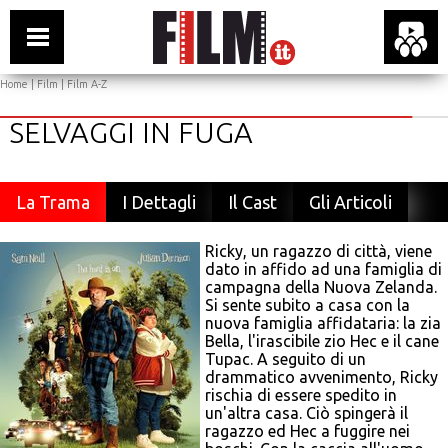
Home
|
Film
|
Film A-Z
SELVAGGI IN FUGA
La Trama
I Dettagli
Il Cast
Gli Articoli
Ricky, un ragazzo di città, viene
dato in affido ad una famiglia di
campagna della Nuova Zelanda.
Si sente subito a casa con la
nuova famiglia affidataria: la zia
Bella, l'irascibile zio Hec e il cane
Tupac. A seguito di un
drammatico avvenimento, Ricky
rischia di essere spedito in
un'altra casa. Ciò spingerà il
ragazzo ed Hec a fuggire nei