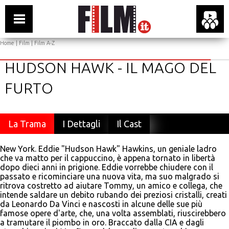
Home
|
Film
|
Film A-Z
HUDSON HAWK - IL MAGO DEL
FURTO
La Trama
I Dettagli
Il Cast
New York. Eddie "Hudson Hawk" Hawkins, un geniale ladro
che va matto per il cappuccino, è appena tornato in libertà
dopo dieci anni in prigione. Eddie vorrebbe chiudere con il
passato e ricominciare una nuova vita, ma suo malgrado si
ritrova costretto ad aiutare Tommy, un amico e collega, che
intende saldare un debito rubando dei preziosi cristalli, creati
da Leonardo Da Vinci e nascosti in alcune delle sue più
famose opere d'arte, che, una volta assemblati, riuscirebbero
a tramutare il piombo in oro. Braccato dalla CIA e dagli