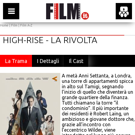
Home
|
Film
|
Film A-Z
HIGH-RISE - LA RIVOLTA
La Trama
I Dettagli
Il Cast
A metà Anni Settanta, a Londra,
una torre di appartamenti spicca
in alto sul Tamigi, segnando
l’inizio di quello che diventerà un
grande quartiere della finanza.
Tutti chiamano la torre “il
condominio”. Il più importante
dei residenti è Robert Laing, un
ambizioso e giovane dottore che,
grazie all’incontro con
l’eccentrico Wilder, viene