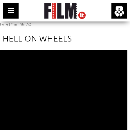
Home
|
Film
|
Film A-Z
HELL ON WHEELS
Flash version 10,1 or greater is required
You have no flash plugin installed
Click here to download latest version