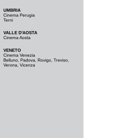
UMBRIA
Cinema Perugia
Terni
VALLE D'AOSTA
Cinema Aosta
VENETO
Cinema Venezia
Belluno
,
Padova
,
Rovigo
,
Treviso
,
Verona
,
Vicenza