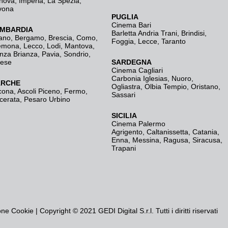
nova
,
Imperia
,
La Spezia
,
vona
PUGLIA
Cinema Bari
MBARDIA
Barletta Andria Trani
,
Brindisi
,
ano
,
Bergamo
,
Brescia, Como
,
Foggia
,
Lecce
,
Taranto
emona
,
Lecco
,
Lodi
,
Mantova
,
nza Brianza
,
Pavia
,
Sondrio
,
rese
SARDEGNA
Cinema Cagliari
Carbonia Iglesias
,
Nuoro
,
RCHE
Ogliastra
,
Olbia Tempio
,
Oristano
,
cona
,
Ascoli Piceno
,
Fermo
,
Sassari
cerata
,
Pesaro Urbino
SICILIA
Cinema Palermo
Agrigento
,
Caltanissetta
,
Catania
,
Enna
,
Messina
,
Ragusa
,
Siracusa
,
Trapani
one Cookie
| Copyright © 2021 GEDI Digital S.r.l. Tutti i diritti riservati