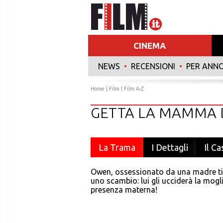
CINEMA
NEWS
•
RECENSIONI
•
PER ANN
Home
|
Film
|
Film A-Z
GETTA LA MAMMA 
La Trama
I Dettagli
Il Ca
Owen, ossessionato da una madre tir
uno scambio: lui gli ucciderà la mogli
presenza materna!