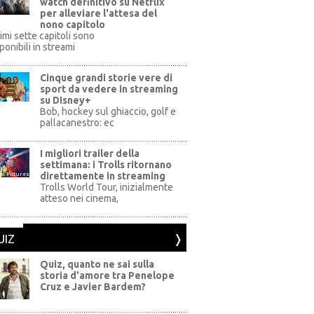
watch definitivo su Netflix
per alleviare l'attesa del
nono capitolo
rimi sette capitoli sono
ponibili in streami
Cinque grandi storie vere di
sport da vedere in streaming
su DIsney+
+
Bob, hockey sul ghiaccio, golf e
pallacanestro: ec
I migliori trailer della
settimana: i Trolls ritornano
direttamente in streaming
al Pictures
Trolls World Tour, inizialmente
atteso nei cinema,
UIZ
Quiz, quanto ne sai sulla
storia d'amore tra Penelope
Cruz e Javier Bardem?