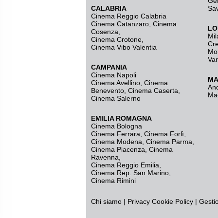
Ge
CALABRIA
Sa
Cinema Reggio Calabria
Cinema Catanzaro
,
Cinema
LO
Cosenza
,
Mil
Cinema Crotone
,
Cr
Cinema Vibo Valentia
Mo
Va
CAMPANIA
Cinema Napoli
MA
Cinema Avellino
,
Cinema
An
Benevento
,
Cinema Caserta
,
Ma
Cinema Salerno
EMILIA ROMAGNA
Cinema Bologna
Cinema Ferrara
,
Cinema Forlì
,
Cinema Modena
,
Cinema Parma
,
Cinema Piacenza
,
Cinema
Ravenna
,
Cinema Reggio Emilia
,
Cinema Rep. San Marino
,
Cinema Rimini
Chi siamo
|
Privacy
Cookie Policy
|
Gesti