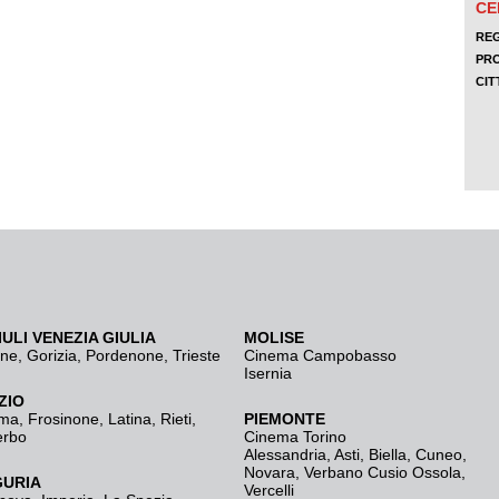
IULI VENEZIA GIULIA
MOLISE
ine
,
Gorizia
,
Pordenone
,
Trieste
Cinema Campobasso
Isernia
ZIO
ma
,
Frosinone
,
Latina
,
Rieti
,
PIEMONTE
erbo
Cinema Torino
Alessandria
,
Asti
,
Biella
,
Cuneo
,
Novara
,
Verbano Cusio Ossola
,
GURIA
Vercelli