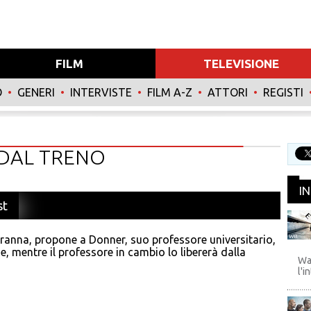
FILM
TELEVISIONE
O
•
GENERI
•
INTERVISTE
•
FILM A-Z
•
ATTORI
•
REGISTI
DAL TRENO
I
st
anna, propone a Donner, suo professore universitario,
WB
e, mentre il professore in cambio lo libererà dalla
Wa
l'i