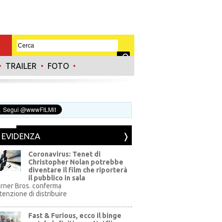
•
TRAILER
•
FOTO
•
N EVIDENZA
Coronavirus: Tenet di
Christopher Nolan potrebbe
diventare il film che riporterà
il pubblico in sala
rner Bros. conferma
ntenzione di distribuire
Fast & Furious, ecco il binge