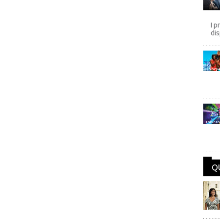
I p
dis
Disney
Univers
Q