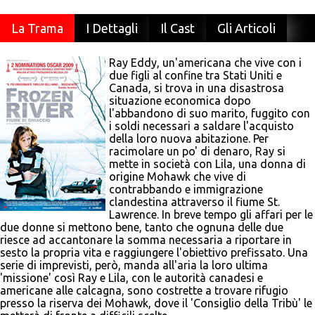
La Trama
I Dettagli
Il Cast
Gli Articoli
Ray Eddy, un'americana che vive con i
due figli al confine tra Stati Uniti e
Canada, si trova in una disastrosa
situazione economica dopo
l'abbandono di suo marito, fuggito con
i soldi necessari a saldare l'acquisto
della loro nuova abitazione. Per
racimolare un po' di denaro, Ray si
mette in società con Lila, una donna di
origine Mohawk che vive di
contrabbando e immigrazione
clandestina attraverso il fiume St.
Lawrence. In breve tempo gli affari per le
due donne si mettono bene, tanto che ognuna delle due
riesce ad accantonare la somma necessaria a riportare in
sesto la propria vita e raggiungere l'obiettivo prefissato. Una
serie di imprevisti, però, manda all'aria la loro ultima
'missione' così Ray e Lila, con le autorità canadesi e
americane alle calcagna, sono costrette a trovare rifugio
presso la riserva dei Mohawk, dove il 'Consiglio della Tribù' le