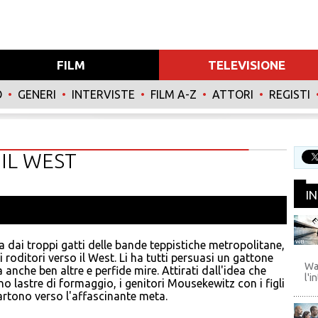
FILM
TELEVISIONE
O
•
GENERI
•
INTERVISTE
•
FILM A-Z
•
ATTORI
•
REGISTI
IL WEST
I
 dai troppi gatti delle bande teppistiche metropolitane,
WB
 roditori verso il West. Li ha tutti persuasi un gattone
Wa
anche ben altre e perfide mire. Attirati dall'idea che
l'i
no lastre di formaggio, i genitori Mousekewitz con i figli
artono verso l'affascinante meta.