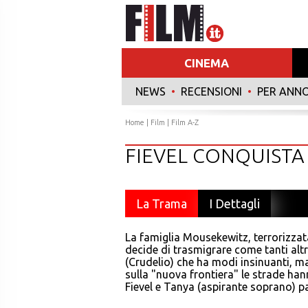
CINEMA
NEWS
•
RECENSIONI
•
PER ANN
Home
|
Film
|
Film A-Z
FIEVEL CONQUISTA 
La Trama
I Dettagli
La famiglia Mousekewitz, terrorizzata
decide di trasmigrare come tanti altri
(Crudelio) che ha modi insinuanti, ma 
sulla "nuova frontiera" le strade han
Fievel e Tanya (aspirante soprano) p