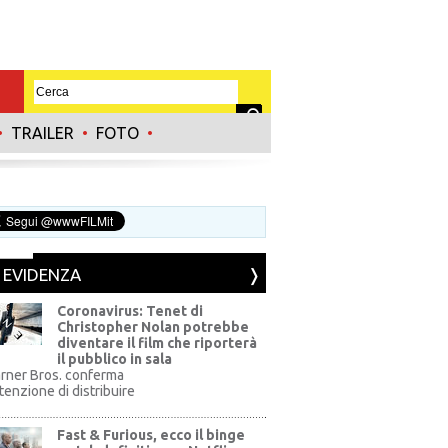
•
TRAILER
•
FOTO
•
N EVIDENZA
Coronavirus: Tenet di
Christopher Nolan potrebbe
diventare il film che riporterà
il pubblico in sala
rner Bros. conferma
ntenzione di distribuire
Fast & Furious, ecco il binge