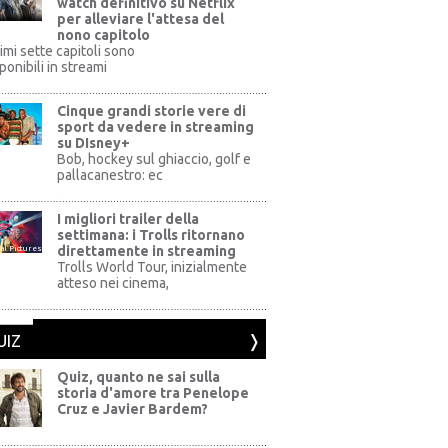
watch definitivo su Netflix
per alleviare l'attesa del
nono capitolo
rimi sette capitoli sono
ponibili in streami
Cinque grandi storie vere di
sport da vedere in streaming
su DIsney+
+
Bob, hockey sul ghiaccio, golf e
pallacanestro: ec
I migliori trailer della
settimana: i Trolls ritornano
direttamente in streaming
al Pictures
Trolls World Tour, inizialmente
atteso nei cinema,
UIZ
Quiz, quanto ne sai sulla
storia d'amore tra Penelope
Cruz e Javier Bardem?