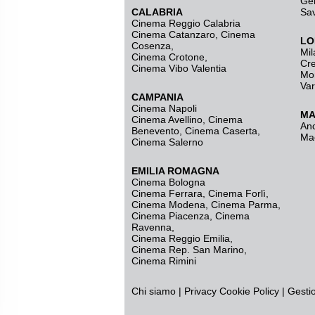
Ge
CALABRIA
Sa
Cinema Reggio Calabria
Cinema Catanzaro
,
Cinema
LO
Cosenza
,
Mil
Cinema Crotone
,
Cr
Cinema Vibo Valentia
Mo
Va
CAMPANIA
Cinema Napoli
MA
Cinema Avellino
,
Cinema
An
Benevento
,
Cinema Caserta
,
Ma
Cinema Salerno
EMILIA ROMAGNA
Cinema Bologna
Cinema Ferrara
,
Cinema Forlì
,
Cinema Modena
,
Cinema Parma
,
Cinema Piacenza
,
Cinema
Ravenna
,
Cinema Reggio Emilia
,
Cinema Rep. San Marino
,
Cinema Rimini
Chi siamo
|
Privacy
Cookie Policy
|
Gesti