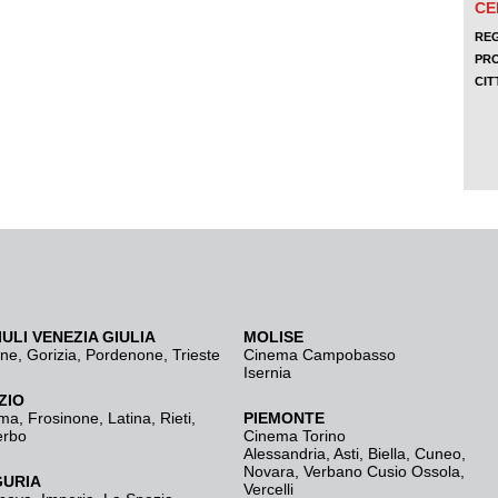
IULI VENEZIA GIULIA
MOLISE
ine
,
Gorizia
,
Pordenone
,
Trieste
Cinema Campobasso
Isernia
ZIO
ma
,
Frosinone
,
Latina
,
Rieti
,
PIEMONTE
erbo
Cinema Torino
Alessandria
,
Asti
,
Biella
,
Cuneo
,
Novara
,
Verbano Cusio Ossola
,
GURIA
Vercelli