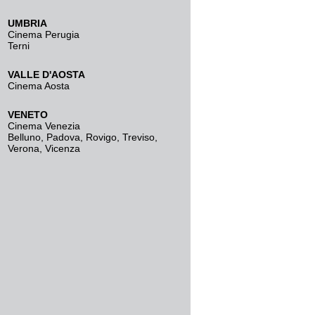
UMBRIA
Cinema Perugia
Terni
VALLE D'AOSTA
Cinema Aosta
VENETO
Cinema Venezia
Belluno
,
Padova
,
Rovigo
,
Treviso
,
Verona
,
Vicenza