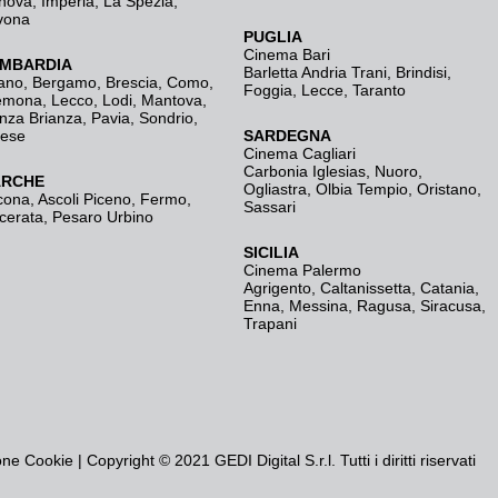
nova
,
Imperia
,
La Spezia
,
vona
PUGLIA
Cinema Bari
MBARDIA
Barletta Andria Trani
,
Brindisi
,
ano
,
Bergamo
,
Brescia, Como
,
Foggia
,
Lecce
,
Taranto
emona
,
Lecco
,
Lodi
,
Mantova
,
nza Brianza
,
Pavia
,
Sondrio
,
rese
SARDEGNA
Cinema Cagliari
Carbonia Iglesias
,
Nuoro
,
RCHE
Ogliastra
,
Olbia Tempio
,
Oristano
,
cona
,
Ascoli Piceno
,
Fermo
,
Sassari
cerata
,
Pesaro Urbino
SICILIA
Cinema Palermo
Agrigento
,
Caltanissetta
,
Catania
,
Enna
,
Messina
,
Ragusa
,
Siracusa
,
Trapani
one Cookie
| Copyright © 2021 GEDI Digital S.r.l. Tutti i diritti riservati