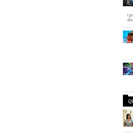
I p
dis
Disney
Univers
Q