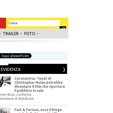
•
TRAILER
•
FOTO
•
N EVIDENZA
Coronavirus: Tenet di
Christopher Nolan potrebbe
diventare il film che riporterà
il pubblico in sala
rner Bros. conferma
ntenzione di distribuire
Fast & Furious, ecco il binge