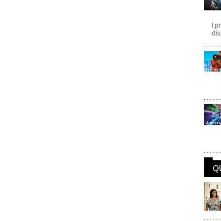
I p
dis
Disney
Univers
Q