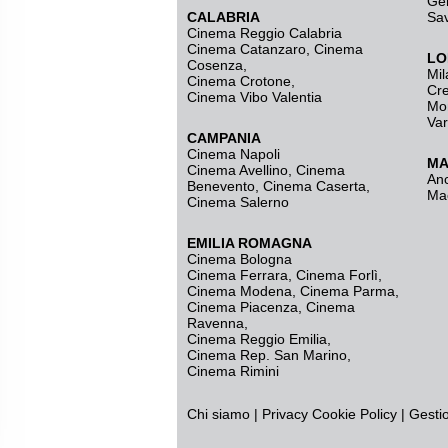
Ge
CALABRIA
Sa
Cinema Reggio Calabria
Cinema Catanzaro
,
Cinema
LO
Cosenza
,
Mil
Cinema Crotone
,
Cr
Cinema Vibo Valentia
Mo
Va
CAMPANIA
Cinema Napoli
MA
Cinema Avellino
,
Cinema
An
Benevento
,
Cinema Caserta
,
Ma
Cinema Salerno
EMILIA ROMAGNA
Cinema Bologna
Cinema Ferrara
,
Cinema Forlì
,
Cinema Modena
,
Cinema Parma
,
Cinema Piacenza
,
Cinema
Ravenna
,
Cinema Reggio Emilia
,
Cinema Rep. San Marino
,
Cinema Rimini
Chi siamo
|
Privacy
Cookie Policy
|
Gesti