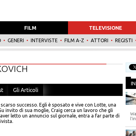
FILM
TELEVISIONE
O
•
GENERI
•
INTERVISTE
•
FILM A-Z
•
ATTORI
•
REGISTI
KOVICH
I
st
Gli Articoli
 scarso successo. Egli è sposato e vive con Lotte, una
WB
u invito di sua moglie, Craig cerca un lavoro che gli
Wa
aver letto un annuncio sul giornale, entra a far parte di
l'i
ivista.