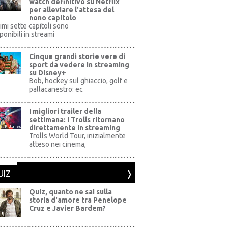
watch definitivo su Netflix
per alleviare l'attesa del
nono capitolo
rimi sette capitoli sono
ponibili in streami
Cinque grandi storie vere di
sport da vedere in streaming
su DIsney+
+
Bob, hockey sul ghiaccio, golf e
pallacanestro: ec
I migliori trailer della
settimana: i Trolls ritornano
direttamente in streaming
al Pictures
Trolls World Tour, inizialmente
atteso nei cinema,
UIZ
Quiz, quanto ne sai sulla
storia d'amore tra Penelope
Cruz e Javier Bardem?