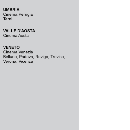
UMBRIA
Cinema Perugia
Terni
VALLE D'AOSTA
Cinema Aosta
VENETO
Cinema Venezia
Belluno
,
Padova
,
Rovigo
,
Treviso
,
Verona
,
Vicenza