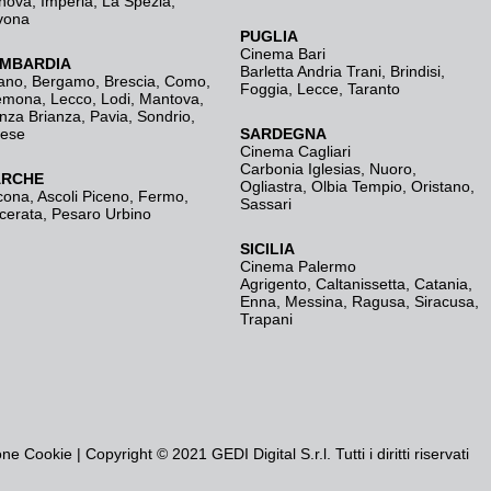
nova
,
Imperia
,
La Spezia
,
vona
PUGLIA
Cinema Bari
MBARDIA
Barletta Andria Trani
,
Brindisi
,
ano
,
Bergamo
,
Brescia, Como
,
Foggia
,
Lecce
,
Taranto
emona
,
Lecco
,
Lodi
,
Mantova
,
nza Brianza
,
Pavia
,
Sondrio
,
rese
SARDEGNA
Cinema Cagliari
Carbonia Iglesias
,
Nuoro
,
RCHE
Ogliastra
,
Olbia Tempio
,
Oristano
,
cona
,
Ascoli Piceno
,
Fermo
,
Sassari
cerata
,
Pesaro Urbino
SICILIA
Cinema Palermo
Agrigento
,
Caltanissetta
,
Catania
,
Enna
,
Messina
,
Ragusa
,
Siracusa
,
Trapani
one Cookie
| Copyright © 2021 GEDI Digital S.r.l. Tutti i diritti riservati