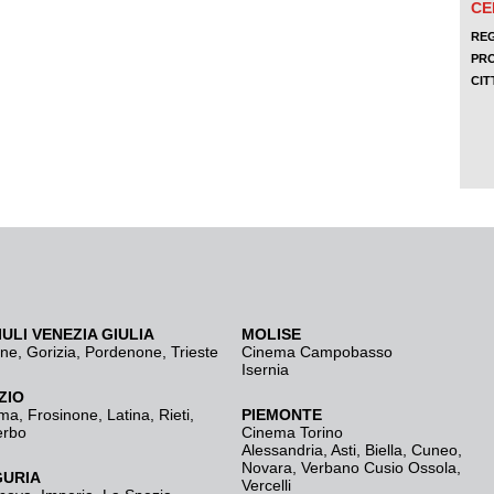
IULI VENEZIA GIULIA
MOLISE
ine
,
Gorizia
,
Pordenone
,
Trieste
Cinema Campobasso
Isernia
ZIO
ma
,
Frosinone
,
Latina
,
Rieti
,
PIEMONTE
erbo
Cinema Torino
Alessandria
,
Asti
,
Biella
,
Cuneo
,
Novara
,
Verbano Cusio Ossola
,
GURIA
Vercelli