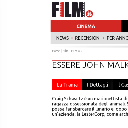
CINEMA
NEWS
•
RECENSIONI
•
PER ANN
Home
|
Film
|
Film A-Z
ESSERE JOHN MAL
La Trama
I Dettagli
Il Ca
Craig Schwartz è un marionettista di
ragazza ossessionata degli animali. S
possa far sbarcare il lunario e, dopo 
un'azienda, la LesterCorp, come arch