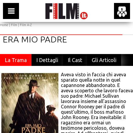
Home
|
Film
|
Film A-Z
ERA MIO PADRE
La Trama
I Dettagli
Il Cast
Gli Articoli
Aveva visto in faccia chi aveva
sparato quella notte in quel
capannone abbandonato. E
aveva scoperto che lavoro faceva
suo padre: Michael Sullivan
lavorava insieme all'assassino
Connor Rooney per il padre di
quest'ultimo, il boss mafioso
John Rooney. Era inevitabile: il
ragazzino era ormai un
testimone pericoloso, doveva