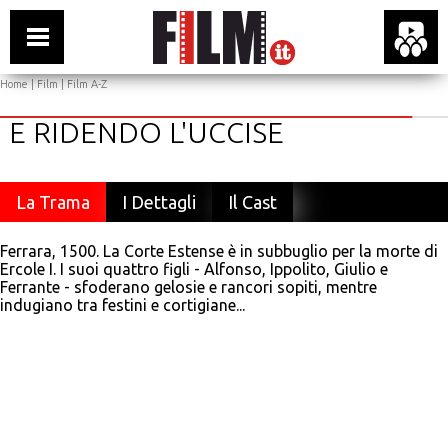
Home
|
Film
|
Film A-Z
E RIDENDO L'UCCISE
La Trama
I Dettagli
Il Cast
Ferrara, 1500. La Corte Estense è in subbuglio per la morte di
Ercole I. I suoi quattro figli - Alfonso, Ippolito, Giulio e
Ferrante - sfoderano gelosie e rancori sopiti, mentre
indugiano tra festini e cortigiane...