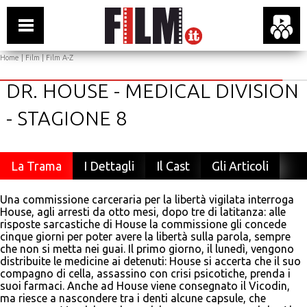
Home
|
Film
|
Film A-Z
DR. HOUSE - MEDICAL DIVISION
- STAGIONE 8
La Trama
I Dettagli
Il Cast
Gli Articoli
Una commissione carceraria per la libertà vigilata interroga
House, agli arresti da otto mesi, dopo tre di latitanza: alle
risposte sarcastiche di House la commissione gli concede
cinque giorni per poter avere la libertà sulla parola, sempre
che non si metta nei guai. Il primo giorno, il lunedì, vengono
distribuite le medicine ai detenuti: House si accerta che il suo
compagno di cella, assassino con crisi psicotiche, prenda i
suoi farmaci. Anche ad House viene consegnato il Vicodin,
ma riesce a nascondere tra i denti alcune capsule, che