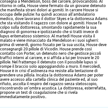
consegna a Mendelson, boss del carcere, provocandolo. Al
ritorno in cella, House viene fermato da un giovane detenuto
che manifesta strani dolori ai gomiti. In carcere House si
occupa delle pulizie: ha quindi accesso all'ambulatorio
medico, dove lavorano il dottor Skyes e la dottoressa Adams
che sta visitando il ragazzo con dolore ai gomiti. House fa
colpo sulla dottoressa, smontando rapidamente la sua
diagnosi di gonorrea e ipotizzando che si tratti invece di
lupus eritematoso sistemico. Al martedì House visita il
malato e viene minacciato da Mendelson e i suoi sgherri:
prima di venerdì, giorno fissato per la sua uscita, House deve
consegnargli 20 pillole di Vicodin. House prende così
contatto con Porter, un detenuto nero che gestisce piccoli
traffici interni al carcere, e si affida a lui per trovare le 20
pillole. Nel frattempo il detenuto con il possibile lupus si
rompe il braccio solo appoggiandolo a muro. Il mercoledì,
House è in crisi d'astinenza ma resiste alla tentazione di
prendere una pillola. Incalza la dottoressa Adams per poter
avere accesso alla cartella clinica del paziente ed, al suo
rifiuto, ascolta il respiro del ragazzo senza stetoscopio,
riscontrando un'ombra acustica. La dottoressa, esterrefatta,
propone un test di coagulazione che si rivela
immediatamente positivo..