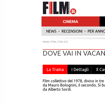
CINEMA
NEWS
•
RECENSIONI
•
PER ANN
Home
|
Film
|
Film A-Z
DOVE VAI IN VACA
La Trama
I Dettagli
Il Ca
Film collettivo del 1978, diviso in tre
da Mauro Bolognini, il secondo, Sì bua
da Alberto Sordi.