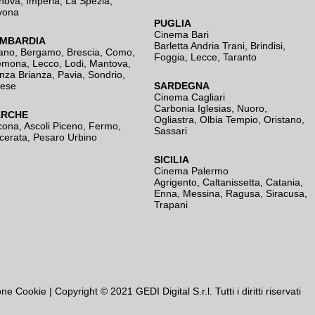
nova
,
Imperia
,
La Spezia
,
vona
PUGLIA
Cinema Bari
MBARDIA
Barletta Andria Trani
,
Brindisi
,
ano
,
Bergamo
,
Brescia, Como
,
Foggia
,
Lecce
,
Taranto
emona
,
Lecco
,
Lodi
,
Mantova
,
nza Brianza
,
Pavia
,
Sondrio
,
rese
SARDEGNA
Cinema Cagliari
Carbonia Iglesias
,
Nuoro
,
RCHE
Ogliastra
,
Olbia Tempio
,
Oristano
,
cona
,
Ascoli Piceno
,
Fermo
,
Sassari
cerata
,
Pesaro Urbino
SICILIA
Cinema Palermo
Agrigento
,
Caltanissetta
,
Catania
,
Enna
,
Messina
,
Ragusa
,
Siracusa
,
Trapani
one Cookie
| Copyright © 2021 GEDI Digital S.r.l. Tutti i diritti riservati