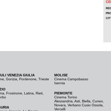
IULI VENEZIA GIULIA
MOLISE
ine
,
Gorizia
,
Pordenone
,
Trieste
Cinema Campobasso
Isernia
ZIO
ma
,
Frosinone
,
Latina
,
Rieti
,
PIEMONTE
erbo
Cinema Torino
Alessandria
,
Asti
,
Biella
,
Cuneo
,
Novara
,
Verbano Cusio Ossola
,
GURIA
Vercelli