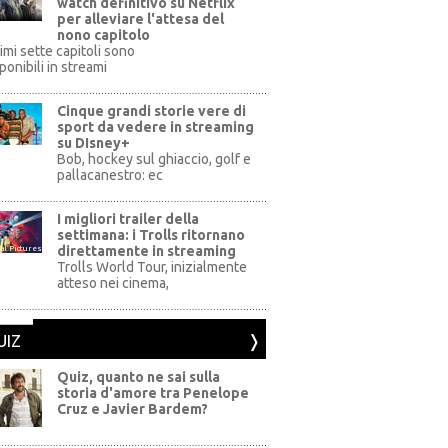
watch definitivo su Netflix
per alleviare l'attesa del
nono capitolo
rimi sette capitoli sono
ponibili in streami
Cinque grandi storie vere di
sport da vedere in streaming
su DIsney+
+
Bob, hockey sul ghiaccio, golf e
pallacanestro: ec
I migliori trailer della
settimana: i Trolls ritornano
direttamente in streaming
al Pictures
Trolls World Tour, inizialmente
atteso nei cinema,
UIZ
Quiz, quanto ne sai sulla
storia d'amore tra Penelope
Cruz e Javier Bardem?