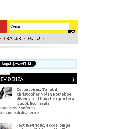
•
TRAILER
•
FOTO
•
N EVIDENZA
Coronavirus: Tenet di
Christopher Nolan potrebbe
diventare il film che riporterà
il pubblico in sala
rner Bros. conferma
ntenzione di distribuire
Fast & Furious, ecco il binge