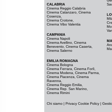
Ge
CALABRIA
Sa
Cinema Reggio Calabria
Cinema Catanzaro
,
Cinema
LO
Cosenza
,
Mil
Cinema Crotone
,
Cr
Cinema Vibo Valentia
Mo
Va
CAMPANIA
Cinema Napoli
MA
Cinema Avellino
,
Cinema
An
Benevento
,
Cinema Caserta
,
Ma
Cinema Salerno
EMILIA ROMAGNA
Cinema Bologna
Cinema Ferrara
,
Cinema Forlì
,
Cinema Modena
,
Cinema Parma
,
Cinema Piacenza
,
Cinema
Ravenna
,
Cinema Reggio Emilia
,
Cinema Rep. San Marino
,
Cinema Rimini
Chi siamo
|
Privacy
Cookie Policy
|
Gesti