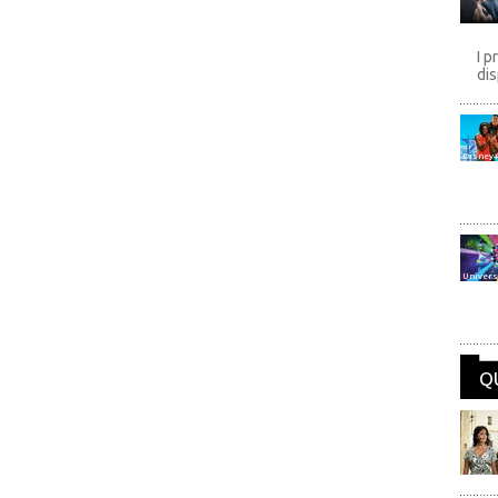
I p
dis
Disney
Univers
Q