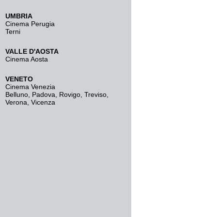
UMBRIA
Cinema Perugia
Terni
VALLE D'AOSTA
Cinema Aosta
VENETO
Cinema Venezia
Belluno
,
Padova
,
Rovigo
,
Treviso
,
Verona
,
Vicenza