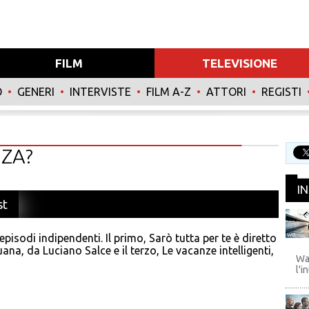
FILM
TELEVISIONE
O
•
GENERI
•
INTERVISTE
•
FILM A-Z
•
ATTORI
•
REGISTI
NZA?
I
st
 episodi indipendenti. Il primo, Sarò tutta per te è diretto
WB
na, da Luciano Salce e il terzo, Le vacanze intelligenti,
Wa
l'i