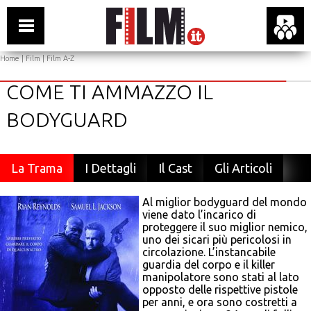
Home
|
Film
|
Film A-Z
COME TI AMMAZZO IL
BODYGUARD
La Trama
I Dettagli
Il Cast
Gli Articoli
Al miglior bodyguard del mondo
viene dato l’incarico di
proteggere il suo miglior nemico,
uno dei sicari più pericolosi in
circolazione. L’instancabile
guardia del corpo e il killer
manipolatore sono stati al lato
opposto delle rispettive pistole
per anni, e ora sono costretti a