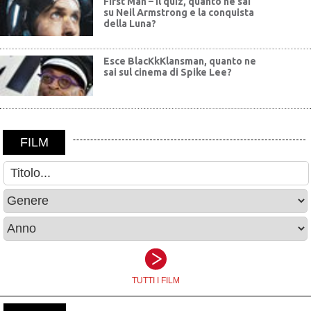
First Man – Il quiz, quanto ne sai
su Neil Armstrong e la conquista
della Luna?
Esce BlacKkKlansman, quanto ne
sai sul cinema di Spike Lee?