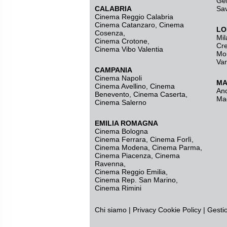
Ge
CALABRIA
Sa
Cinema Reggio Calabria
Cinema Catanzaro
,
Cinema
LO
Cosenza
,
Mil
Cinema Crotone
,
Cr
Cinema Vibo Valentia
Mo
Va
CAMPANIA
Cinema Napoli
MA
Cinema Avellino
,
Cinema
An
Benevento
,
Cinema Caserta
,
Ma
Cinema Salerno
EMILIA ROMAGNA
Cinema Bologna
Cinema Ferrara
,
Cinema Forlì
,
Cinema Modena
,
Cinema Parma
,
Cinema Piacenza
,
Cinema
Ravenna
,
Cinema Reggio Emilia
,
Cinema Rep. San Marino
,
Cinema Rimini
Chi siamo
|
Privacy
Cookie Policy
|
Gesti