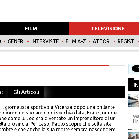
FILM
TELEVISIONE
O
•
GENERI
•
INTERVISTE
•
FILM A-Z
•
ATTORI
•
REGISTI
I
st
Gli Articoli
 il giornalista sportivo a Vicenza dopo una brillante
WB
Un giorno un suo amico di vecchia data, Franz, muore
Wa
one come lui, ed era diventato un imprenditore di un
l'i
ella provincia. Per caso, Paolo scopre che sulla vita
 ombre e che anche la sua morte sembra nascondere