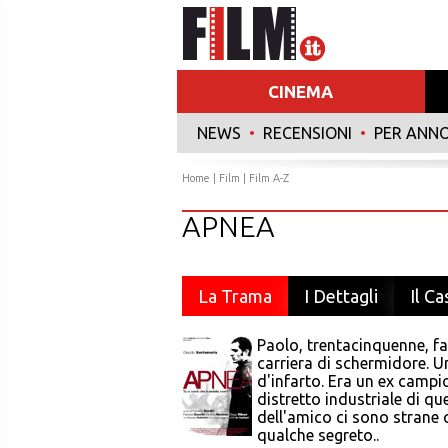
CINEMA
NEWS
•
RECENSIONI
•
PER ANN
Home
|
Film
|
Film A-Z
APNEA
La Trama
I Dettagli
Il Ca
Paolo, trentacinquenne, fa
carriera di schermidore. 
d'infarto. Era un ex campi
distretto industriale di qu
dell'amico ci sono strane
qualche segreto..