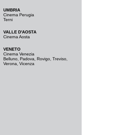
UMBRIA
Cinema Perugia
Terni
VALLE D'AOSTA
Cinema Aosta
VENETO
Cinema Venezia
Belluno
,
Padova
,
Rovigo
,
Treviso
,
Verona
,
Vicenza