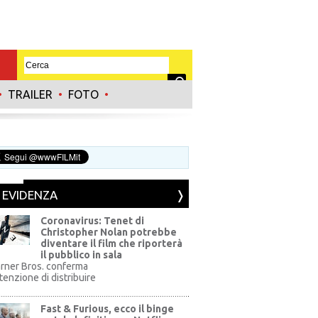
•
TRAILER
•
FOTO
•
N EVIDENZA
Coronavirus: Tenet di
Christopher Nolan potrebbe
diventare il film che riporterà
il pubblico in sala
rner Bros. conferma
ntenzione di distribuire
Fast & Furious, ecco il binge