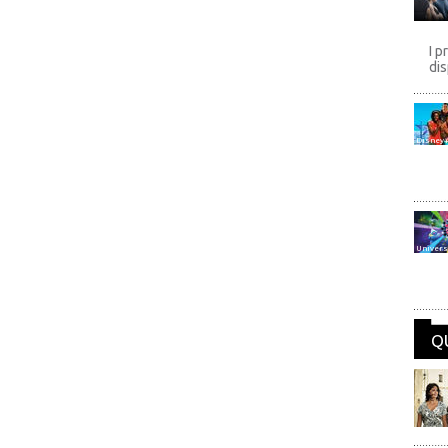
I p
dis
Disney
Univers
Q