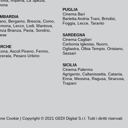
nova
,
Imperia
,
La Spezia
,
vona
PUGLIA
Cinema Bari
MBARDIA
Barletta Andria Trani
,
Brindisi
,
ano
,
Bergamo
,
Brescia, Como
,
Foggia
,
Lecce
,
Taranto
emona
,
Lecco
,
Lodi
,
Mantova
,
nza Brianza
,
Pavia
,
Sondrio
,
rese
SARDEGNA
Cinema Cagliari
Carbonia Iglesias
,
Nuoro
,
RCHE
Ogliastra
,
Olbia Tempio
,
Oristano
,
cona
,
Ascoli Piceno
,
Fermo
,
Sassari
cerata
,
Pesaro Urbino
SICILIA
Cinema Palermo
Agrigento
,
Caltanissetta
,
Catania
,
Enna
,
Messina
,
Ragusa
,
Siracusa
,
Trapani
one Cookie
| Copyright © 2021 GEDI Digital S.r.l. Tutti i diritti riservati