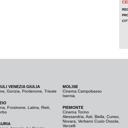
IULI VENEZIA GIULIA
MOLISE
ine
,
Gorizia
,
Pordenone
,
Trieste
Cinema Campobasso
Isernia
ZIO
ma
,
Frosinone
,
Latina
,
Rieti
,
PIEMONTE
erbo
Cinema Torino
Alessandria
,
Asti
,
Biella
,
Cuneo
,
Novara
,
Verbano Cusio Ossola
,
GURIA
Vercelli