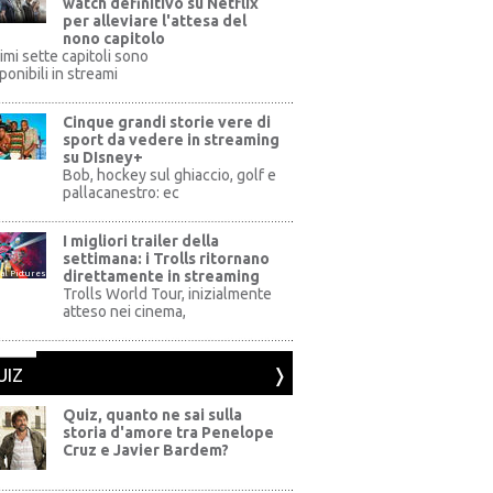
watch definitivo su Netflix
per alleviare l'attesa del
nono capitolo
rimi sette capitoli sono
ponibili in streami
Cinque grandi storie vere di
sport da vedere in streaming
su DIsney+
+
Bob, hockey sul ghiaccio, golf e
pallacanestro: ec
I migliori trailer della
settimana: i Trolls ritornano
direttamente in streaming
al Pictures
Trolls World Tour, inizialmente
atteso nei cinema,
UIZ
Quiz, quanto ne sai sulla
storia d'amore tra Penelope
Cruz e Javier Bardem?