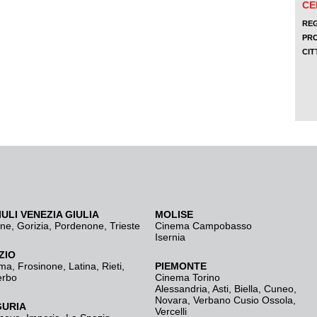
IULI VENEZIA GIULIA
MOLISE
ine
,
Gorizia
,
Pordenone
,
Trieste
Cinema Campobasso
Isernia
ZIO
ma
,
Frosinone
,
Latina
,
Rieti
,
PIEMONTE
erbo
Cinema Torino
Alessandria
,
Asti
,
Biella
,
Cuneo
,
Novara
,
Verbano Cusio Ossola
,
GURIA
Vercelli