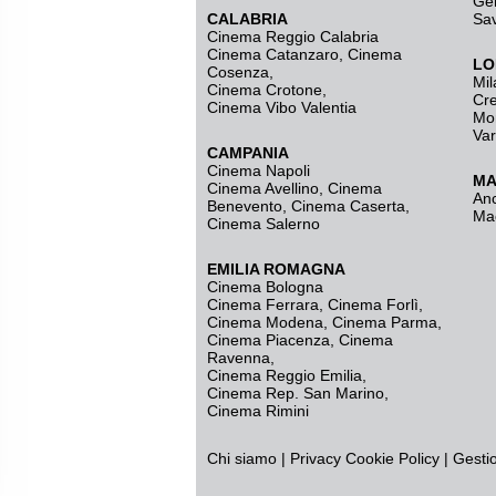
Ge
CALABRIA
Sa
Cinema Reggio Calabria
Cinema Catanzaro
,
Cinema
LO
Cosenza
,
Mil
Cinema Crotone
,
Cr
Cinema Vibo Valentia
Mo
Va
CAMPANIA
Cinema Napoli
MA
Cinema Avellino
,
Cinema
An
Benevento
,
Cinema Caserta
,
Ma
Cinema Salerno
EMILIA ROMAGNA
Cinema Bologna
Cinema Ferrara
,
Cinema Forlì
,
Cinema Modena
,
Cinema Parma
,
Cinema Piacenza
,
Cinema
Ravenna
,
Cinema Reggio Emilia
,
Cinema Rep. San Marino
,
Cinema Rimini
Chi siamo
|
Privacy
Cookie Policy
|
Gesti