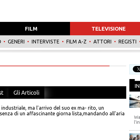
FILM
TELEVISIONE
O
•
GENERI
•
INTERVISTE
•
FILM A-Z
•
ATTORI
•
REGISTI
I
st
Gli Articoli
industriale, ma l'arrivo del suo ex ma- rito, un
WB
esenza di un affascinante giorna lista,mandando all'aria
Wa
l'i