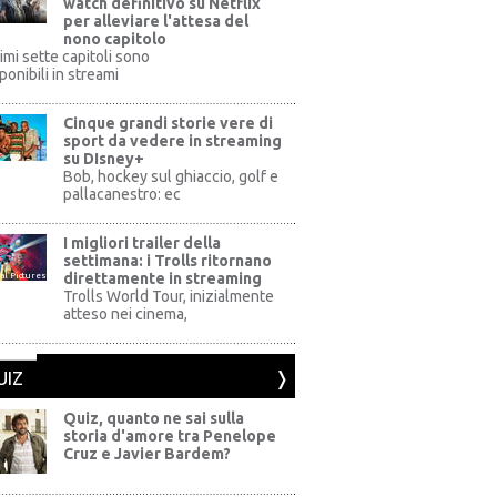
watch definitivo su Netflix
per alleviare l'attesa del
nono capitolo
rimi sette capitoli sono
ponibili in streami
Cinque grandi storie vere di
sport da vedere in streaming
su DIsney+
+
Bob, hockey sul ghiaccio, golf e
pallacanestro: ec
I migliori trailer della
settimana: i Trolls ritornano
direttamente in streaming
al Pictures
Trolls World Tour, inizialmente
atteso nei cinema,
UIZ
Quiz, quanto ne sai sulla
storia d'amore tra Penelope
Cruz e Javier Bardem?