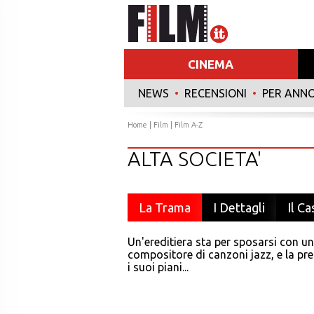
CINEMA
NEWS
•
RECENSIONI
•
PER ANN
Home
|
Film
|
Film A-Z
ALTA SOCIETA'
La Trama
I Dettagli
Il Ca
Un'ereditiera sta per sposarsi con un 
compositore di canzoni jazz, e la pr
i suoi piani...