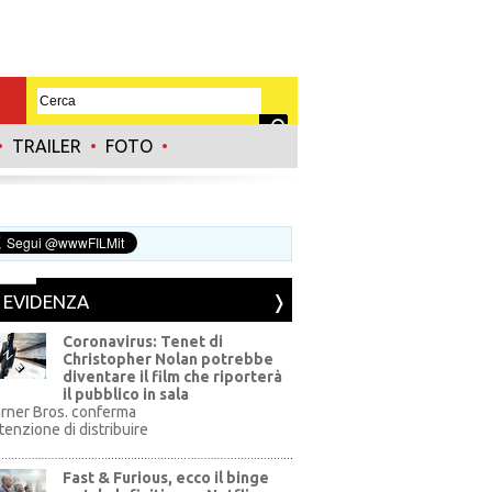
•
TRAILER
•
FOTO
•
N EVIDENZA
Coronavirus: Tenet di
Christopher Nolan potrebbe
diventare il film che riporterà
il pubblico in sala
rner Bros. conferma
ntenzione di distribuire
Fast & Furious, ecco il binge