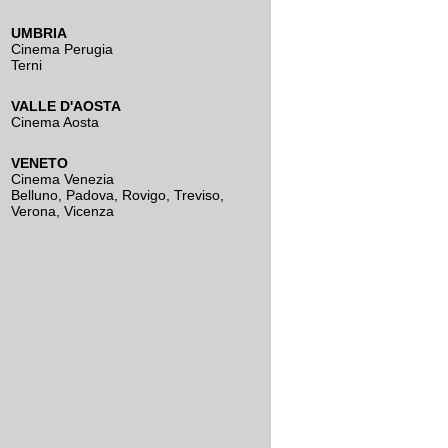
UMBRIA
Cinema Perugia
Terni
VALLE D'AOSTA
Cinema Aosta
VENETO
Cinema Venezia
Belluno
,
Padova
,
Rovigo
,
Treviso
,
Verona
,
Vicenza