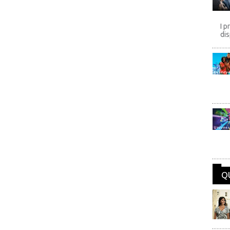
I p
dis
Disney
Univers
Q