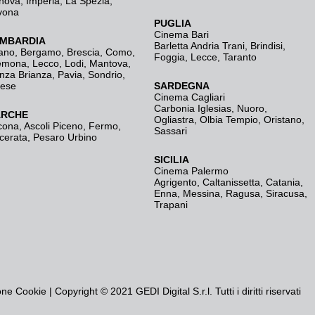
nova
,
Imperia
,
La Spezia
,
vona
PUGLIA
Cinema Bari
MBARDIA
Barletta Andria Trani
,
Brindisi
,
ano
,
Bergamo
,
Brescia, Como
,
Foggia
,
Lecce
,
Taranto
emona
,
Lecco
,
Lodi
,
Mantova
,
nza Brianza
,
Pavia
,
Sondrio
,
rese
SARDEGNA
Cinema Cagliari
Carbonia Iglesias
,
Nuoro
,
RCHE
Ogliastra
,
Olbia Tempio
,
Oristano
,
cona
,
Ascoli Piceno
,
Fermo
,
Sassari
cerata
,
Pesaro Urbino
SICILIA
Cinema Palermo
Agrigento
,
Caltanissetta
,
Catania
,
Enna
,
Messina
,
Ragusa
,
Siracusa
,
Trapani
one Cookie
| Copyright © 2021 GEDI Digital S.r.l. Tutti i diritti riservati