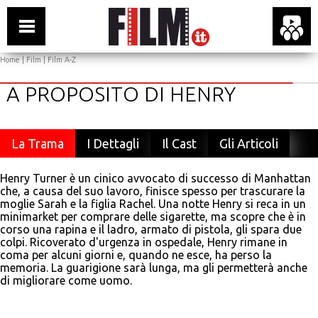
Home
|
Film
|
Film A-Z
A PROPOSITO DI HENRY
La Trama
I Dettagli
Il Cast
Gli Articoli
Henry Turner è un cinico avvocato di successo di Manhattan
che, a causa del suo lavoro, finisce spesso per trascurare la
moglie Sarah e la figlia Rachel. Una notte Henry si reca in un
minimarket per comprare delle sigarette, ma scopre che è in
corso una rapina e il ladro, armato di pistola, gli spara due
colpi. Ricoverato d'urgenza in ospedale, Henry rimane in
coma per alcuni giorni e, quando ne esce, ha perso la
memoria. La guarigione sarà lunga, ma gli permetterà anche
di migliorare come uomo.