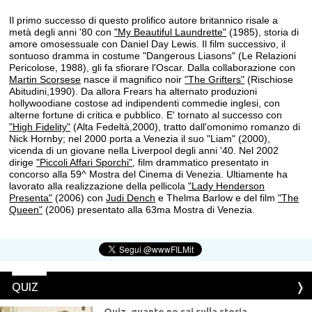
Il primo successo di questo prolifico autore britannico risale a
metà degli anni '80 con
"My Beautiful Laundrette"
(1985), storia di
amore omosessuale con Daniel Day Lewis. Il film successivo, il
sontuoso dramma in costume "Dangerous Liasons" (Le Relazioni
Pericolose, 1988), gli fa sfiorare l'Oscar. Dalla collaborazione con
Martin Scorsese
nasce il magnifico noir
"The Grifters"
(Rischiose
Abitudini,1990). Da allora Frears ha alternato produzioni
hollywoodiane costose ad indipendenti commedie inglesi, con
alterne fortune di critica e pubblico. E' tornato al successo con
"High Fidelity"
(Alta Fedeltà,2000), tratto dall'omonimo romanzo di
Nick Hornby; nel 2000 porta a Venezia il suo "Liam" (2000),
vicenda di un giovane nella Liverpool degli anni '40. Nel 2002
dirige
"Piccoli Affari Sporchi"
, film drammatico presentato in
concorso alla 59^ Mostra del Cinema di Venezia. Ultiamente ha
lavorato alla realizzazione della pellicola
"Lady Henderson
Presenta"
(2006) con
Judi Dench
e Thelma Barlow e del film
"The
Queen"
(2006) presentato alla 63ma Mostra di Venezia.
QUIZ