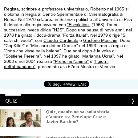
Regista, scrittore e professore universitario, Roberto nel 1965 si
diploma in Regia al Centro Sperimentale di Cinematografia di
Roma. Nel 1970 si laurea in Scienze politiche all'Università di Pisa.
Il debutto alla regia avviene con
"Escalation"
(1968), l'anno
successivo invece dirige "H2S". Dopo una pausa di nove anni, nel
1978 ha girato il docu-drama "Forza Italia!". Nel 1979 dirige "Si
salvi chi vuole", con
Claudia Cardinale
e
Gastone Moschin
. Dopo
"CopKiller" e "Mio caro dottor Grasler" nel 1993 firma la regia di
"Jona che visse nella balena". Due anni dopo è la volta di
"Sostiene Pererira". Nel 1997 ha girato "Marianna Ucrìa". Nel
2003 e nel 2004 realizza
"Prendimi l'anima"
e
"I giorni
dell'abbandono"
, presentato alla 62ma Mostra di Venezia.
QUIZ
Quiz, quanto ne sai sulla storia
d'amore tra Penelope Cruz e
Javier Bardem?