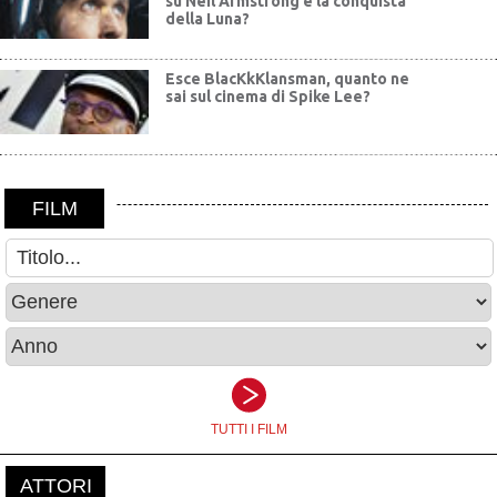
su Neil Armstrong e la conquista
della Luna?
Esce BlacKkKlansman, quanto ne
sai sul cinema di Spike Lee?