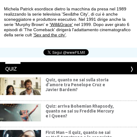
Michela Patrick esordisce dietro la macchina da presa nel 1989
realizzando la serie televisiva 'Sex&the City', di cui è anche
sceneggiatore e produttore esecutivo. Nel 1991 dirige anche la
serie 'Murphy Brown' e
'Will&Grace'
nel 1999. Dopo aver girato 6
episodi di 'The Comeback' dirigerà l'adattamento cinematografico
della serie cult
'Sex and the city'
.
QUIZ
Quiz, quanto ne sai sulla storia
d'amore tra Penelope Cruz e
Javier Bardem?
Quiz: arriva Bohemian Rhapsody,
quanto ne sai su Freddie Mercury
e i Queen?
First Man – Il quiz, quanto ne sai