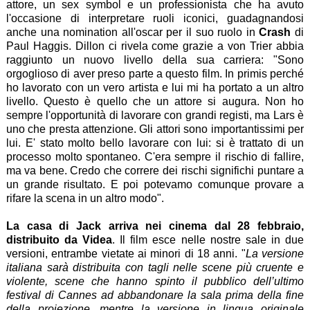
attore, un sex symbol e un professionista che ha avuto
l'occasione di interpretare ruoli iconici, guadagnandosi
anche una nomination all'oscar per il suo ruolo in
Crash
di
Paul Haggis. Dillon ci rivela come grazie a von Trier abbia
raggiunto un nuovo livello della sua carriera: "Sono
orgoglioso di aver preso parte a questo film. In primis perché
ho lavorato con un vero artista e lui mi ha portato a un altro
livello. Questo è quello che un attore si augura. Non ho
sempre l'opportunità di lavorare con grandi registi, ma Lars è
uno che presta attenzione. Gli attori sono importantissimi per
lui. E' stato molto bello lavorare con lui: si è trattato di un
processo molto spontaneo. C'era sempre il rischio di fallire,
ma va bene. Credo che correre dei rischi significhi puntare a
un grande risultato. E poi potevamo comunque provare a
rifare la scena in un altro modo".
La casa di Jack arriva nei cinema dal 28 febbraio,
distribuito da Videa
. Il film esce nelle nostre sale in due
versioni, entrambe vietate ai minori di 18 anni. "
La versione
italiana sarà distribuita con tagli nelle scene più cruente e
violente, scene che hanno spinto il pubblico dell’ultimo
festival di Cannes ad abbandonare la sala prima della fine
della proiezione, mentre la versione in lingua originale