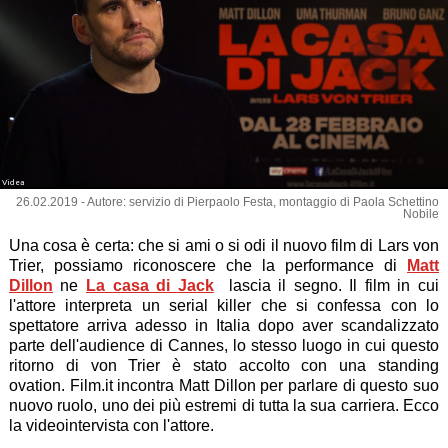
Videa
26.02.2019 - Autore: servizio di Pierpaolo Festa, montaggio di Paola Schettino
Nobile
Una cosa è certa: che si ami o si odi il nuovo film di Lars von
Trier, possiamo riconoscere che la performance di
Matt
Dillon
ne
La casa di Jack
lascia il segno. Il film in cui
l'attore interpreta un serial killer che si confessa con lo
spettatore arriva adesso in Italia dopo aver scandalizzato
parte dell'audience di Cannes, lo stesso luogo in cui questo
ritorno di von Trier è stato accolto con una standing
ovation. Film.it incontra Matt Dillon per parlare di questo suo
nuovo ruolo, uno dei più estremi di tutta la sua carriera. Ecco
la videointervista con l'attore.