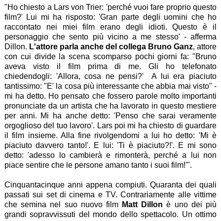
"Ho chiesto a Lars von Trier: 'perché vuoi fare proprio questo
film?' Lui mi ha risposto: 'Gran parte degli uomini che ho
raccontato nei miei film erano degli idioti. Questo è il
personaggio che sento più vicino a me stesso' - afferma
Dillon.
L'attore parla anche del collega Bruno Ganz
, attore
con cui divide la scena scomparso pochi giorni fa: "Bruno
aveva visto il film prima di me. Gli ho telefonato
chiedendogli: 'Allora, cosa ne pensi?' A lui era piaciuto
tantissimo: "E' la cosa più interessante che abbia mai visto" -
mi ha detto. Ho pensato che fossero parole molto importanti
pronunciate da un artista che ha lavorato in questo mestiere
per anni. Mi ha anche detto: 'Penso che sarai veramente
orgoglioso del tuo lavoro'. Lars poi mi ha chiesto di guardare
il film insieme. Alla fine rivolgendomi a lui ho detto: 'Mi è
piaciuto davvero tanto!'. E lui: 'Ti è piaciuto?!'. E mi sono
detto: 'adesso lo cambierà e rimonterà, perché a lui non
piace sentire che le persone amano tanto i suoi film!'".
Cinquantacinque anni appena compiuti. Quaranta dei quali
passati sui set di cinema e TV. Contrariamente alle vittime
che semina nel suo nuovo film
Matt Dillon
è uno dei più
grandi sopravvissuti del mondo dello spettacolo. Un ottimo