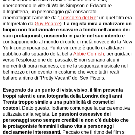
ripercorrendo le vite di Wallis Simpson e Edward re
d’Inghilterra, un personaggio già consacrato
cinematograficamente da “
Il discorso del Re
” (in quel film era
interpretato da
Guy Pearce
).
La regista mira a realizzare un
biopic non tradizionale e scavare a fondo nell’animo dei
suoi protagonisti, riuscendo in parte nel suo intento
e
contrapponendo al mondo di corte di metà novecento la New
York contemporanea. Punto vincente è quello di affidare il
pubblico allo sguardo della bella
Abbie Cornish
, per guidarci
verso l’esplorazione del passato. E non stonano alcuni
momenti di pura
madness
, come la sequenza musicale nel
bel mezzo di un evento in costume che vede tutti i reali
ballare a ritmo di “
Pretty Vacant
” dei Sex Pistols.
Esagerato da un punto di vista visivo, il film presenta
troppi ralenti e una fotografia della Londra degli anni
Trenta troppo simile a una pubblicità di cosmetici
costosi
. Detto questo, lodiamo comunque la carica emotiva
utilizzata dalla regista.
Le passioni ossessive dei
personaggi sono sempre credibili e non c’è dubbio che
le protagoniste femminili diano vita a personaggi
decisamente interessanti
. Peccato che il ritmo del film si