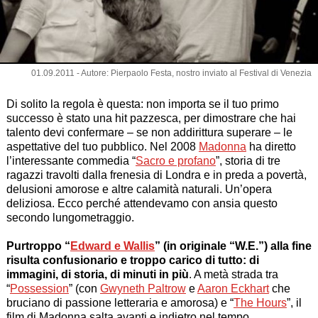
01.09.2011 - Autore: Pierpaolo Festa, nostro inviato al Festival di Venezia
Di solito la regola è questa: non importa se il tuo primo
successo è stato una hit pazzesca, per dimostrare che hai
talento devi confermare – se non addirittura superare – le
aspettative del tuo pubblico. Nel 2008
Madonna
ha diretto
l’interessante commedia “
Sacro e profano
”, storia di tre
ragazzi travolti dalla frenesia di Londra e in preda a povertà,
delusioni amorose e altre calamità naturali. Un’opera
deliziosa. Ecco perché attendevamo con ansia questo
secondo lungometraggio.
Purtroppo “
Edward e Wallis
” (in originale “
W.E.
”) alla fine
risulta confusionario e troppo carico di tutto: di
immagini, di storia, di minuti in più
. A metà strada tra
“
Possession
” (con
Gwyneth Paltrow
e
Aaron Eckhart
che
bruciano di passione letteraria e amorosa) e “
The Hours
”, il
film di Madonna salta avanti e indietro nel tempo,