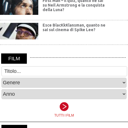
First Man – Il quiz, quanto ne sai
su Neil Armstrong e la conquista
della Luna?
Esce BlacKkKlansman, quanto ne
sai sul cinema di Spike Lee?